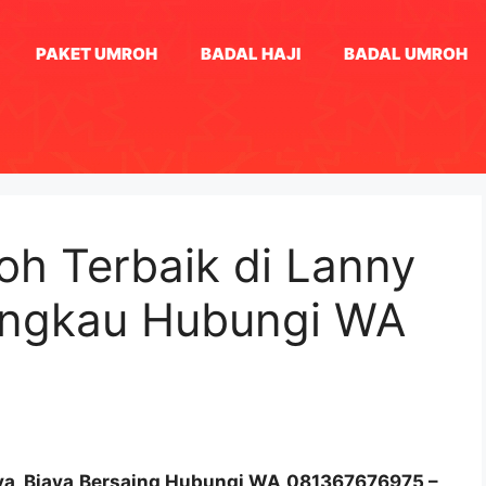
PAKET UMROH
BADAL HAJI
BADAL UMROH
oh Terbaik di Lanny
jangkau Hubungi WA
aya, Biaya Bersaing Hubungi WA 081367676975 –