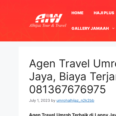
Skip
to
HOME
HAJI PLUS
content
GALLERY JAMAAH
Agen Travel Umr
Jaya, Biaya Ter
081367676975
July 1, 2023
by
umrohalhijaz_n2k2bb
Agen Travel Umroh Terbaik di Lanny J