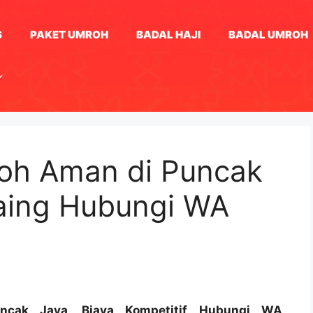
S
PAKET UMROH
BADAL HAJI
BADAL UMROH
oh Aman di Puncak
saing Hubungi WA
ncak Jaya, Biaya Kompetitif Hubungi WA