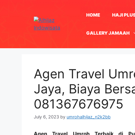
Skip
to
HOME
HAJI PLU
content
GALLERY JAMAAH
Agen Travel Umr
Jaya, Biaya Ber
081367676975
July 6, 2023
by
umrohalhijaz_n2k2bb
Agen Travel Umroh Terbaik di Pu