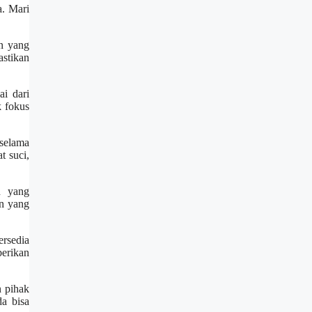
a. Mari
n yang
astikan
i dari
k fokus
 selama
t suci,
n yang
an yang
ersedia
erikan
 pihak
a bisa