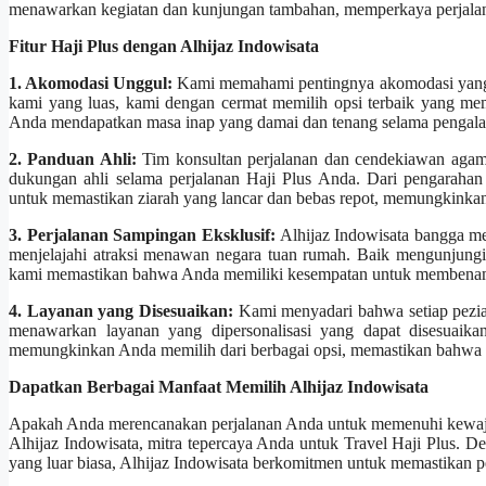
menawarkan kegiatan dan kunjungan tambahan, memperkaya perjalan
Fitur Haji Plus dengan Alhijaz Indowisata
1. Akomodasi Unggul:
Kami memahami pentingnya akomodasi yang n
kami yang luas, kami dengan cermat memilih opsi terbaik yang m
Anda mendapatkan masa inap yang damai dan tenang selama pengala
2. Panduan Ahli:
Tim konsultan perjalanan dan cendekiawan aga
dukungan ahli selama perjalanan Haji Plus Anda. Dari pengarahan
untuk memastikan ziarah yang lancar dan bebas repot, memungkinkan
3. Perjalanan Sampingan Eksklusif:
Alhijaz Indowisata bangga m
menjelajahi atraksi menawan negara tuan rumah. Baik mengunjungi 
kami memastikan bahwa Anda memiliki kesempatan untuk membenamka
4. Layanan yang Disesuaikan:
Kami menyadari bahwa setiap peziar
menawarkan layanan yang dipersonalisasi yang dapat disesuaika
memungkinkan Anda memilih dari berbagai opsi, memastikan bahwa p
Dapatkan Berbagai Manfaat Memilih Alhijaz Indowisata
Apakah Anda merencanakan perjalanan Anda untuk memenuhi kewajib
Alhijaz Indowisata, mitra tepercaya Anda untuk Travel Haji Plus.
yang luar biasa, Alhijaz Indowisata berkomitmen untuk memastikan pe