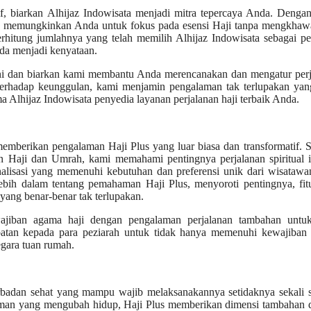
tif, biarkan Alhijaz Indowisata menjadi mitra tepercaya Anda. Denga
i, memungkinkan Anda untuk fokus pada esensi Haji tanpa mengkhawa
terhitung jumlahnya yang telah memilih Alhijaz Indowisata sebagai p
nda menjadi kenyataan.
 ini dan biarkan kami membantu Anda merencanakan dan mengatur per
erhadap keunggulan, kami menjamin pengalaman tak terlupakan yan
a Alhijaz Indowisata penyedia layanan perjalanan haji terbaik Anda.
memberikan pengalaman Haji Plus yang luar biasa dan transformatif. 
n Haji dan Umrah, kami memahami pentingnya perjalanan spiritual i
alisasi yang memenuhi kebutuhan dan preferensi unik dari wisatawa
lebih dalam tentang pemahaman Haji Plus, menyoroti pentingnya, fit
yang benar-benar tak terlupakan.
jiban agama haji dengan pengalaman perjalanan tambahan untuk
patan kepada para peziarah untuk tidak hanya memenuhi kewajiban
egara tuan rumah.
berbadan sehat yang mampu wajib melaksanakannya setidaknya sekali
alaman yang mengubah hidup, Haji Plus memberikan dimensi tambahan