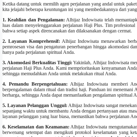
Ketika datang untuk memilih agen perjalanan yang andal untuk paket
kita jelajahi beberapa keuntungan ini yang membedakannya dari yang 
1. Keahlian dan Pengalaman:
Alhijaz Indowisata telah memantap
luas dalam menyelenggarakan perjalanan Haji Plus. Tim profesional
bahwa setiap aspek direncanakan dan dilaksanakan dengan cermat.
2. Layanan Komprehensif:
Alhijaz Indowisata menawarkan berba
pemrosesan visa dan pengaturan penerbangan hingga akomodasi dan 
hanya pada perjalanan spiritual Anda.
3. Akomodasi Berkualitas Tinggi:
Yakinlah, Alhijaz Indowisata m
perjalanan Haji Plus Anda. Kami memprioritaskan kenyamanan Anda
sehingga memudahkan Anda untuk melakukan ritual Anda.
4. Pemandu Berpengetahuan:
Alhijaz Indowisata memberi An
berpengalaman dalam ritual dan tradisi haji. Panduan ini menema
berharga, sehingga Anda dapat memanfaatkan pengalaman spiritual A
5. Layanan Pelanggan Unggul:
Alhijaz Indowisata sangat menekank
sepanjang waktu untuk membantu Anda dengan pertanyaan atau mas
layanan pelanggan yang luar biasa, memastikan bahwa perjalanan An
6. Keselamatan dan Keamanan:
Alhijaz Indowisata mengutamakan
berwenang setempat dan mengikuti protokol keselamatan yang ket