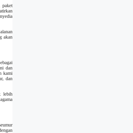
n paket
tirkan
enyedia
jalanan
g akan
Sebagai
ni dan
n kami
ur, dan
 lebih
 agama
 seumur
 dengan