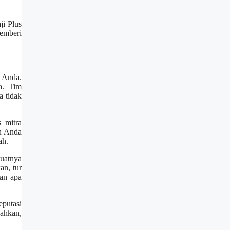
ji Plus
emberi
i Anda.
a. Tim
a tidak
 mitra
an Anda
ah.
uatnya
an, tur
aan apa
eputasi
ahkan,