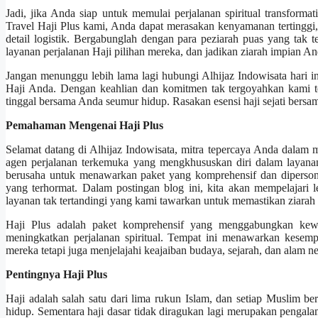
Jadi, jika Anda siap untuk memulai perjalanan spiritual transforma
Travel Haji Plus kami, Anda dapat merasakan kenyamanan tertingg
detail logistik. Bergabunglah dengan para peziarah puas yang tak 
layanan perjalanan Haji pilihan mereka, dan jadikan ziarah impian A
Jangan menunggu lebih lama lagi hubungi Alhijaz Indowisata hari
Haji Anda. Dengan keahlian dan komitmen tak tergoyahkan kami t
tinggal bersama Anda seumur hidup. Rasakan esensi haji sejati bersam
Pemahaman Mengenai Haji Plus
Selamat datang di Alhijaz Indowisata, mitra tepercaya Anda dalam 
agen perjalanan terkemuka yang mengkhususkan diri dalam layana
berusaha untuk menawarkan paket yang komprehensif dan diperson
yang terhormat. Dalam postingan blog ini, kita akan mempelajari 
layanan tak tertandingi yang kami tawarkan untuk memastikan ziarah 
Haji Plus adalah paket komprehensif yang menggabungkan kewa
meningkatkan perjalanan spiritual. Tempat ini menawarkan kesem
mereka tetapi juga menjelajahi keajaiban budaya, sejarah, dan alam n
Pentingnya Haji Plus
Haji adalah salah satu dari lima rukun Islam, dan setiap Muslim 
hidup. Sementara haji dasar tidak diragukan lagi merupakan peng