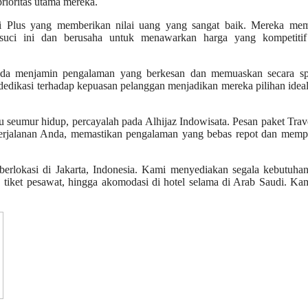
rioritas utama mereka.
i Plus yang memberikan nilai uang yang sangat baik. Mereka me
suci ini dan berusaha untuk menawarkan harga yang kompetitif
nda menjamin pengalaman yang berkesan dan memuaskan secara spir
dedikasi terhadap kepuasan pelanggan menjadikan mereka pilihan idea
 seumur hidup, percayalah pada Alhijaz Indowisata. Pesan paket Trav
perjalanan Anda, memastikan pengalaman yang bebas repot dan memp
 berlokasi di Jakarta, Indonesia. Kami menyediakan segala kebutuh
, tiket pesawat, hingga akomodasi di hotel selama di Arab Saudi. Ka