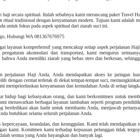
aji secara spiritual. Itulah sebabnya kami merancang paket Travel Ha
ritual tradisional dengan kenyamanan modern. Tujuan kami adalah m
ntuk fokus pada aspek spiritual dari ziarah suci ini.
gai layanan komprehensif yang mencakup setiap aspek perjalanan Haj
 pengaturan akomodasi dan transportasi, kami mengurus semuany
 bahwa Anda memiliki ziarah yang bebas stres dan berkesan, sehingg
n perjalanan Haji Anda, Anda mendapatkan akses ke jaringan luas
ilih dengan cermat terletak di dekat tempat-tempat suci, memungkink
ami memprioritaskan kenyamanan dan kemudahan Anda di setiap langk
ur hidup bagi kebanyakan orang, dan kami berkomitmen untuk memb
kami menawarkan berbagai layanan tambahan seperti program pendidik
yang berdedikasi akan hadir untuk membantu Anda, menjawab pertany
da butuhkan selama seluruh perjalanan Anda.
an kepercayaan, keandalan, dan keunggulan. Kami telah mendapatkan r
ggan kami. Komitmen kami terhadap kepuasan pelanggan tidak tergoy
dalah semua yang Anda bayangkan dan banyak lagi.