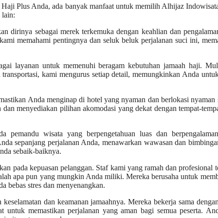
 Haji Plus Anda, ada banyak manfaat untuk memilih Alhijaz Indowisat
lain:
kan dirinya sebagai merek terkemuka dengan keahlian dan pengalama
 kami memahami pentingnya dan seluk beluk perjalanan suci ini, mem
gai layanan untuk memenuhi beragam kebutuhan jamaah haji. Mula
transportasi, kami mengurus setiap detail, memungkinkan Anda untu
emastikan Anda menginap di hotel yang nyaman dan berlokasi nyaman
 dan menyediakan pilihan akomodasi yang dekat dengan tempat-tempa
da pemandu wisata yang berpengetahuan luas dan berpengalama
ni Anda sepanjang perjalanan Anda, menawarkan wawasan dan bimbing
nda sebaik-baiknya.
an pada kepuasan pelanggan. Staf kami yang ramah dan profesional t
alah apa pun yang mungkin Anda miliki. Mereka berusaha untuk memb
da bebas stres dan menyenangkan.
 keselamatan dan keamanan jamaahnya. Mereka bekerja sama dengan
at untuk memastikan perjalanan yang aman bagi semua peserta. And