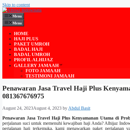
Skip to content
Menu
Menu
HOME
HAJI PLUS
PAKET UMROH
BADAL HAJI
BADAL UMROH
PROFIL ALHIJAZ
GALLERY JAMAAH
FOTO JAMAAH
TESTIMONI JAMAAH
Penawaran Jasa Travel Haji Plus Kenyam
081367676975
August 24, 2023
August 4, 2023
by
Abdul Basit
Penawaran Jasa Travel Haji Plus Kenyamanan Utama di Pro
perjalanan suci untuk memenuhi kewajiban haji Anda? Alhijaz Indo
perjalanan haji terkemuka, kami menawarkan paket perjalanan y