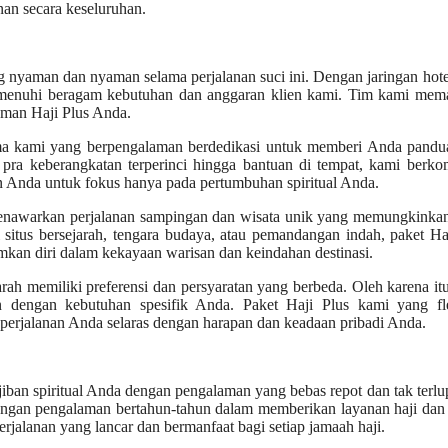
an secara keseluruhan.
yaman dan nyaman selama perjalanan suci ini. Dengan jaringan hote
emenuhi beragam kebutuhan dan anggaran klien kami. Tim kami mema
man Haji Plus Anda.
ma kami yang berpengalaman berdedikasi untuk memberi Anda pandu
 pra keberangkatan terperinci hingga bantuan di tempat, kami berk
 Anda untuk fokus hanya pada pertumbuhan spiritual Anda.
enawarkan perjalanan sampingan dan wisata unik yang memungkinka
situs bersejarah, tengara budaya, atau pemandangan indah, paket Ha
n diri dalam kekayaan warisan dan keindahan destinasi.
ah memiliki preferensi dan persyaratan yang berbeda. Oleh karena it
n dengan kebutuhan spesifik Anda. Paket Haji Plus kami yang fle
erjalanan Anda selaras dengan harapan dan keadaan pribadi Anda.
an spiritual Anda dengan pengalaman yang bebas repot dan tak terl
 Dengan pengalaman bertahun-tahun dalam memberikan layanan haji da
rjalanan yang lancar dan bermanfaat bagi setiap jamaah haji.