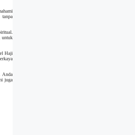
mahami
 tanpa
itual.
l untuk
el Haji
erkaya
an Anda
mi juga