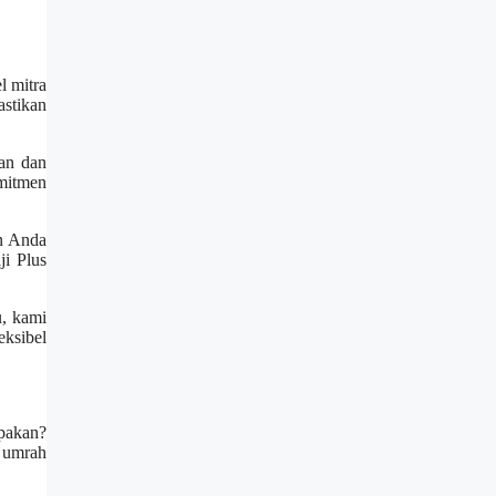
l mitra
stikan
an dan
omitmen
n Anda
ji Plus
u, kami
ksibel
upakan?
n umrah