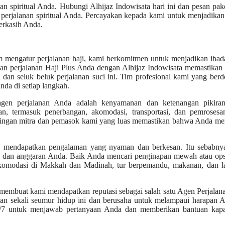
n spiritual Anda. Hubungi Alhijaz Indowisata hari ini dan pesan pak
perjalanan spiritual Anda. Percayakan kepada kami untuk menjadikan
terkasih Anda.
 mengatur perjalanan haji, kami berkomitmen untuk menjadikan ibad
an perjalanan Haji Plus Anda dengan Alhijaz Indowisata memastikan
an seluk beluk perjalanan suci ini. Tim profesional kami yang berd
da di setiap langkah.
 agen perjalanan Anda adalah kenyamanan dan ketenangan pikira
, termasuk penerbangan, akomodasi, transportasi, dan pemrosesan
Jaringan mitra dan pemasok kami yang luas memastikan bahwa Anda m
ak mendapatkan pengalaman yang nyaman dan berkesan. Itu sebabny
si dan anggaran Anda. Baik Anda mencari penginapan mewah atau ops
akomodasi di Makkah dan Madinah, tur berpemandu, makanan, dan l
embuat kami mendapatkan reputasi sebagai salah satu Agen Perjalan
nan sekali seumur hidup ini dan berusaha untuk melampaui harapan 
24/7 untuk menjawab pertanyaan Anda dan memberikan bantuan kap