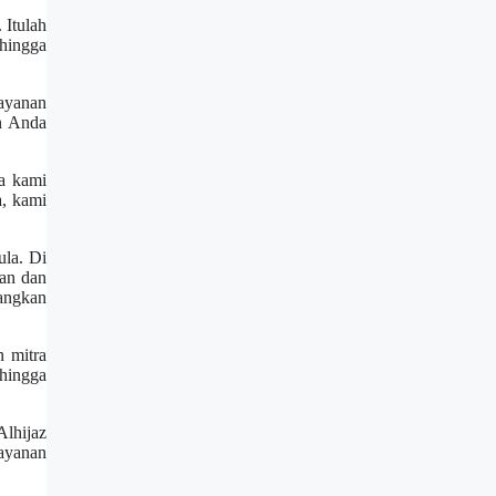
Itulah
hingga
ayanan
n Anda
a kami
a, kami
ula. Di
man dan
angkan
 mitra
hingga
Alhijaz
layanan