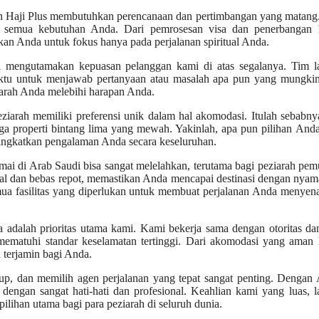
Haji Plus membutuhkan perencanaan dan pertimbangan yang matang. 
semua kebutuhan Anda. Dari pemrosesan visa dan penerbangan 
kan Anda untuk fokus hanya pada perjalanan spiritual Anda.
i mengutamakan kepuasan pelanggan kami di atas segalanya. Tim l
aktu untuk menjawab pertanyaan atau masalah apa pun yang mungki
arah Anda melebihi harapan Anda.
arah memiliki preferensi unik dalam hal akomodasi. Itulah sebabny
ga properti bintang lima yang mewah. Yakinlah, apa pun pilihan And
ingkatkan pengalaman Anda secara keseluruhan.
ai di Arab Saudi bisa sangat melelahkan, terutama bagi peziarah pem
dal dan bebas repot, memastikan Anda mencapai destinasi dengan nya
ua fasilitas yang diperlukan untuk membuat perjalanan Anda menyen
dalah prioritas utama kami. Kami bekerja sama dengan otoritas dan
mematuhi standar keselamatan tertinggi. Dari akomodasi yang aman 
 terjamin bagi Anda.
up, dan memilih agen perjalanan yang tepat sangat penting. Dengan 
dengan sangat hati-hati dan profesional. Keahlian kami yang luas, 
ilihan utama bagi para peziarah di seluruh dunia.