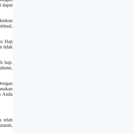
i dapat
kinkan
ritual,
n Haji
n tidak
h haji.
alisme,
 Dengan
canakan
us Anda
 telah
iarah,