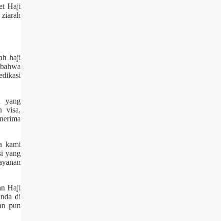
et Haji
 ziarah
ah haji
 bahwa
edikasi
n yang
 visa,
enerima
a kami
i yang
ayanan
an Haji
Anda di
an pun