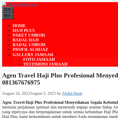
Skip
to
Menu
content
Menu
HOME
HAJI PLUS
PAKET UMROH
BADAL HAJI
BADAL UMROH
PROFIL ALHIJAZ
GALLERY JAMAAH
FOTO JAMAAH
TESTIMONI JAMAAH
Agen Travel Haji Plus Profesional Menye
081367676975
August 24, 2023
August 5, 2023
by
Abdul Basit
Agen Travel Haji Plus Profesional Menyediakan Segala Kebut
memulai perjalanan spiritual dan memenuhi impian seumur hidup A
yang tepercaya dan berpengalaman untuk semua kebutuhan Haji Plus
Haji Plus, kami berkomitmen untuk memberi Anda pengalaman ziarah