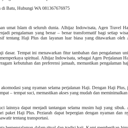
aan umat Islam di seluruh dunia. Alhijaz Indowisata, Agen Travel Ha
njadi pengalaman yang benar – benar transformatif bagi setiap wis
tentang Haji Plus dan layanan luar biasa yang ditawarkan oleh A
aji dasar. Tempat ini menawarkan fitur tambahan dan pengalaman un
emperkaya spiritual. Alhijaz Indowisata, sebagai Agen Perjalanan Ha
beragam kebutuhan dan preferensi jamaah, memastikan pengalaman ha
akomodasi yang nyaman selama perjalanan Haji. Dengan Haji Plus, 
at tempat – tempat suci, memastikan akses yang mudah dan meminimalka
uci lainnya dapat menjadi tantangan selama musim haji yang sibuk. 
ari paket Haji Plus. Peziarah dapat bepergian dengan nyaman dan n
watir tentang transportasi.
ta berpengalaman dalam ritual dan tradisi haji. Kami memberikan bi