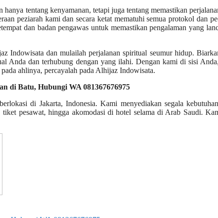
 hanya tentang kenyamanan, tetapi juga tentang memastikan perjalan
eraan peziarah kami dan secara ketat mematuhi semua protokol dan 
setempat dan badan pengawas untuk memastikan pengalaman yang lanc
jaz Indowisata dan mulailah perjalanan spiritual seumur hidup. Biark
ual Anda dan terhubung dengan yang ilahi. Dengan kami di sisi And
pada ahlinya, percayalah pada Alhijaz Indowisata.
han di Batu, Hubungi WA 081367676975
 berlokasi di Jakarta, Indonesia. Kami menyediakan segala kebutuh
, tiket pesawat, hingga akomodasi di hotel selama di Arab Saudi. Ka