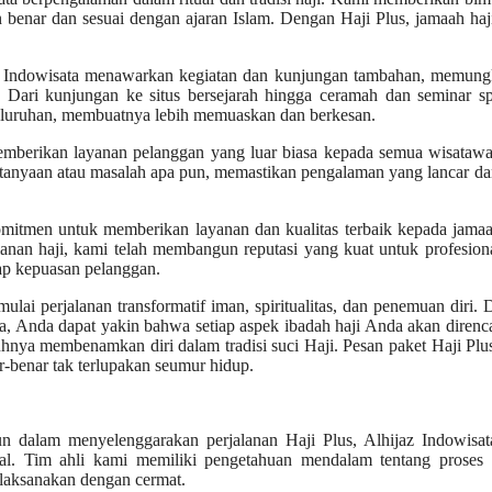
 benar dan sesuai dengan ajaran Islam. Dengan Haji Plus, jamaah haj
az Indowisata menawarkan kegiatan dan kunjungan tambahan, memung
Dari kunjungan ke situs bersejarah hingga ceramah dan seminar spi
seluruhan, membuatnya lebih memuaskan dan berkesan.
mberikan layanan pelanggan yang luar biasa kepada semua wisatawa
tanyaan atau masalah apa pun, memastikan pengalaman yang lancar da
omitmen untuk memberikan layanan dan kualitas terbaik kepada jamaa
nan haji, kami telah membangun reputasi yang kuat untuk profesion
dap kepuasan pelanggan.
ulai perjalanan transformatif iman, spiritualitas, dan penemuan diri.
da, Anda dapat yakin bahwa setiap aspek ibadah haji Anda akan diren
nya membenamkan diri dalam tradisi suci Haji. Pesan paket Haji Pl
r-benar tak terlupakan seumur hidup.
 dalam menyelenggarakan perjalanan Haji Plus, Alhijaz Indowisata
l. Tim ahli kami memiliki pengetahuan mendalam tentang proses z
laksanakan dengan cermat.