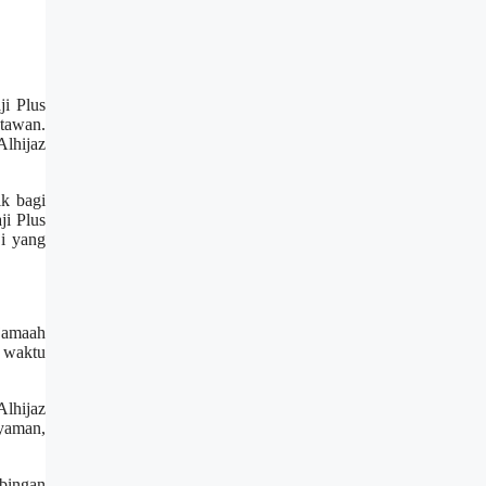
ji Plus
atawan.
lhijaz
ik bagi
ji Plus
ji yang
jamaah
n waktu
Alhijaz
yaman,
mbingan