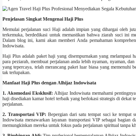
Penjelasan Singkat Mengenai Haji Plus
Memulai perjalanan suci Haji adalah impian yang dihargai oleh jut
terkemuka, berdedikasi untuk memastikan bahwa ziarah suci ini me
Dalam blog ini, kami akan memberi Anda pemahaman komprehensif 
Indowisata.
Haji Plus adalah paket haji yang disempurnakan yang melampaui h
para peziarah, membuat perjalanan anda lebih nyaman, nyaman, dan m
yang tepercaya, telah merancang paket luar biasa yang memenuhi 
tak terlupakan.
Manfaat Haji Plus dengan Alhijaz Indowisata
1. Akomodasi Eksklusif:
Alhijaz Indowisata memahami pentingnya 
haji disediakan kamar hotel terbaik yang berlokasi strategis di dek
perjalanan.
2. Transportasi VIP:
Bepergian dari satu tempat suci ke tempat s
Indowisata menawarkan layanan transportasi VIP sebagai bagian d
memungkinkan mereka untuk fokus pada perjalanan spiritual tanpa kha
3. Bimbingan Ahli:
Tim profesional berpengalaman Alhijaz Indowisa