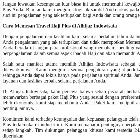
Jangan lewatkan kesempatan luar biasa ini untuk memenuhi kewajiba
Plus Anda. Biarkan kami mengurus logistik sambil Anda fokus pada 
suci ini pengalaman yang tak terlupakan bagi Anda dan orang-orang 
Cara Memesan Travel Haji Plus di Alhijaz Indowisata
Dengan pengalaman dan keahlian kami selama bertahun-tahun dalam
Anda pengalaman yang tak terlupakan dan tidak merepotkan.Memes
Anda berada di tangan para profesional yang memahami pentingnya d
berpengalaman dalam semua aspek ibadah Haji dan akan memandu An
Salah satu manfaat utama memilih Alhijaz Indowisata sebagai
ditawarkannya. Kami mengurus semua pengaturan yang diperlukan
sehingga Anda dapat fokus hanya pada perjalanan spiritual Anda. 
layanan dan fasilitas terbaik selama perjalanan Anda.
Di Alhijaz Indowisata, kami percaya bahwa setiap peziarah berh
menawarkan berbagai paket Haji Plus yang sesuai dengan preferen
lebih ekonomis, kami siap membantu Anda. Paket kami meliputi 
penting lainnya.
Komitmen kami terhadap keunggulan dan kepuasan pelanggan telah m
Plus terkemuka di industri ini. Kami memahami pentingnya perjala
setiap langkah. Tim dukungan pelanggan khusus kami tersedia 
diperlukan.