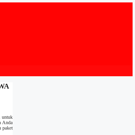
 WA
 untuk
an Anda
m paket