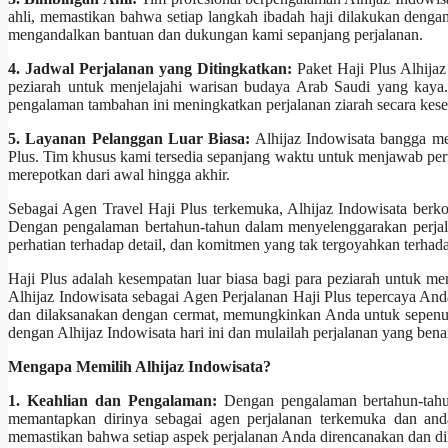
ahli, memastikan bahwa setiap langkah ibadah haji dilakukan dengan
mengandalkan bantuan dan dukungan kami sepanjang perjalanan.
4. Jadwal Perjalanan yang Ditingkatkan:
Paket Haji Plus Alhij
peziarah untuk menjelajahi warisan budaya Arab Saudi yang kaya. 
pengalaman tambahan ini meningkatkan perjalanan ziarah secara ke
5. Layanan Pelanggan Luar Biasa:
Alhijaz Indowisata bangga me
Plus. Tim khusus kami tersedia sepanjang waktu untuk menjawab per
merepotkan dari awal hingga akhir.
Sebagai Agen Travel Haji Plus terkemuka, Alhijaz Indowisata berk
Dengan pengalaman bertahun-tahun dalam menyelenggarakan perjala
perhatian terhadap detail, dan komitmen yang tak tergoyahkan terha
Haji Plus adalah kesempatan luar biasa bagi para peziarah untuk mem
Alhijaz Indowisata sebagai Agen Perjalanan Haji Plus tepercaya An
dan dilaksanakan dengan cermat, memungkinkan Anda untuk sepenuh
dengan Alhijaz Indowisata hari ini dan mulailah perjalanan yang bena
Mengapa Memilih Alhijaz Indowisata?
1. Keahlian dan Pengalaman:
Dengan pengalaman bertahun-tahun
memantapkan dirinya sebagai agen perjalanan terkemuka dan anda
memastikan bahwa setiap aspek perjalanan Anda direncanakan dan di