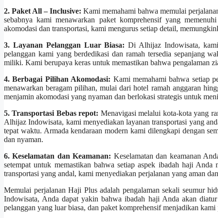
2. Paket All – Inclusive:
Kami memahami bahwa memulai perjalanan 
sebabnya kami menawarkan paket komprehensif yang memenuhi 
akomodasi dan transportasi, kami mengurus setiap detail, memungkin
3. Layanan Pelanggan Luar Biasa:
Di Alhijaz Indowisata, kam
pelanggan kami yang berdedikasi dan ramah tersedia sepanjang w
miliki. Kami berupaya keras untuk memastikan bahwa pengalaman zi
4. Berbagai Pilihan Akomodasi:
Kami memahami bahwa setiap pezi
menawarkan beragam pilihan, mulai dari hotel ramah anggaran hing
menjamin akomodasi yang nyaman dan berlokasi strategis untuk men
5. Transportasi Bebas repot:
Menavigasi melalui kota-kota yang ram
Alhijaz Indowisata, kami menyediakan layanan transportasi yang an
tepat waktu. Armada kendaraan modern kami dilengkapi dengan sem
dan nyaman.
6. Keselamatan dan Keamanan:
Keselamatan dan keamanan Anda a
setempat untuk memastikan bahwa setiap aspek ibadah haji Anda 
transportasi yang andal, kami menyediakan perjalanan yang aman dan
Memulai perjalanan Haji Plus adalah pengalaman sekali seumur hid
Indowisata, Anda dapat yakin bahwa ibadah haji Anda akan diatur 
pelanggan yang luar biasa, dan paket komprehensif menjadikan kami p