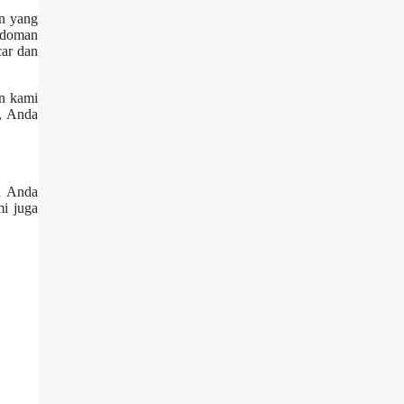
an yang
pedoman
ar dan
an kami
a, Anda
an Anda
mi juga