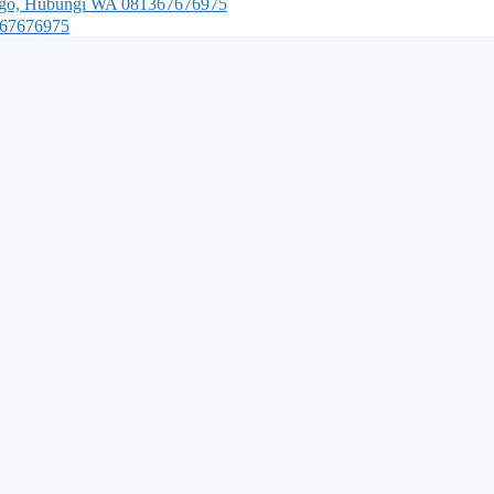
nggo, Hubungi WA 081367676975
1367676975