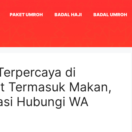
PAKET UMROH
BADAL HAJI
BADAL UMROH
 Terpercaya di
et Termasuk Makan,
tasi Hubungi WA