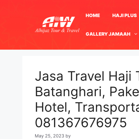
Skip
to
HOME
HAJI PLUS
content
GALLERY JAMAAH
Jasa Travel Haji
Batanghari, Pak
Hotel, Transpor
081367676975
May 25, 2023
by