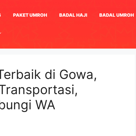
S
PAKET UMROH
BADAL HAJI
BADAL UMROH
 Terbaik di Gowa,
Transportasi,
ubungi WA