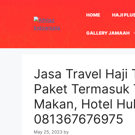
Skip
to
HOME
HAJI PLU
content
GALLERY JAMAAH
Jasa Travel Haji
Paket Termasuk 
Makan, Hotel H
081367676975
May 25, 2023
by