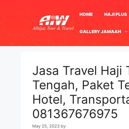
Skip
to
HOME
HAJI PLUS
content
GALLERY JAMAAH
Jasa Travel Haji
Tengah, Paket T
Hotel, Transpor
081367676975
May 25, 2023
by