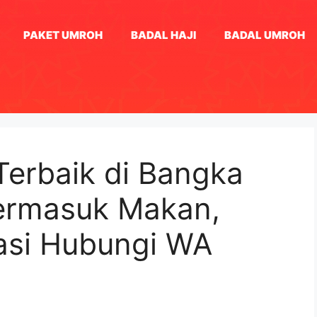
PAKET UMROH
BADAL HAJI
BADAL UMROH
 Terbaik di Bangka
ermasuk Makan,
tasi Hubungi WA