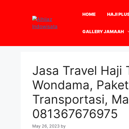
Skip
to
HOME
HAJI PLU
content
GALLERY JAMAAH
Jasa Travel Haji 
Wondama, Paket 
Transportasi, M
081367676975
May 26, 2023
by