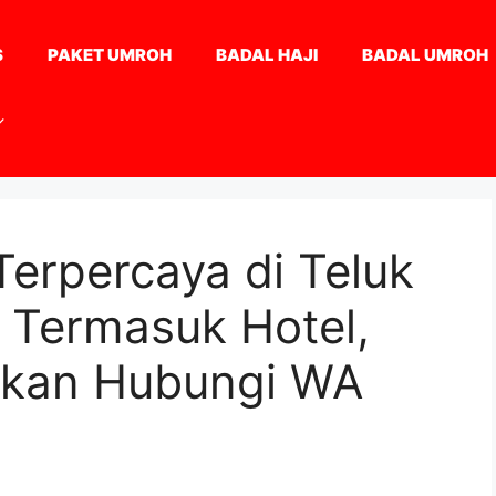
S
PAKET UMROH
BADAL HAJI
BADAL UMROH
Terpercaya di Teluk
Termasuk Hotel,
akan Hubungi WA