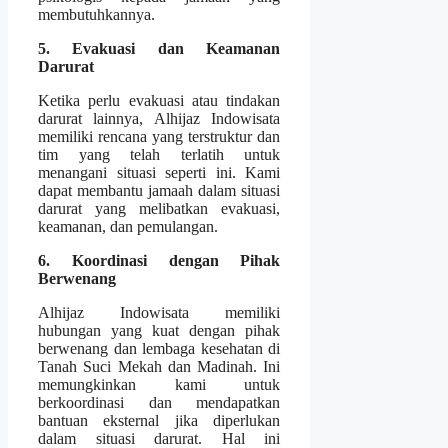
membutuhkannya.
5. Evakuasi dan Keamanan
Darurat
Ketika perlu evakuasi atau tindakan
darurat lainnya, Alhijaz Indowisata
memiliki rencana yang terstruktur dan
tim yang telah terlatih untuk
menangani situasi seperti ini. Kami
dapat membantu jamaah dalam situasi
darurat yang melibatkan evakuasi,
keamanan, dan pemulangan.
6. Koordinasi dengan Pihak
Berwenang
Alhijaz Indowisata memiliki
hubungan yang kuat dengan pihak
berwenang dan lembaga kesehatan di
Tanah Suci Mekah dan Madinah. Ini
memungkinkan kami untuk
berkoordinasi dan mendapatkan
bantuan eksternal jika diperlukan
dalam situasi darurat. Hal ini