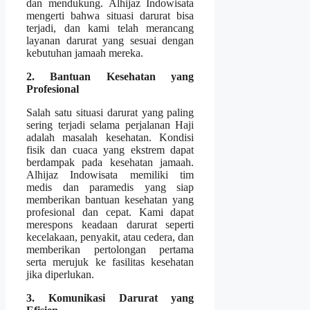
dan mendukung. Alhijaz Indowisata
mengerti bahwa situasi darurat bisa
terjadi, dan kami telah merancang
layanan darurat yang sesuai dengan
kebutuhan jamaah mereka.
2. Bantuan Kesehatan yang
Profesional
Salah satu situasi darurat yang paling
sering terjadi selama perjalanan Haji
adalah masalah kesehatan. Kondisi
fisik dan cuaca yang ekstrem dapat
berdampak pada kesehatan jamaah.
Alhijaz Indowisata memiliki tim
medis dan paramedis yang siap
memberikan bantuan kesehatan yang
profesional dan cepat. Kami dapat
merespons keadaan darurat seperti
kecelakaan, penyakit, atau cedera, dan
memberikan pertolongan pertama
serta merujuk ke fasilitas kesehatan
jika diperlukan.
3. Komunikasi Darurat yang