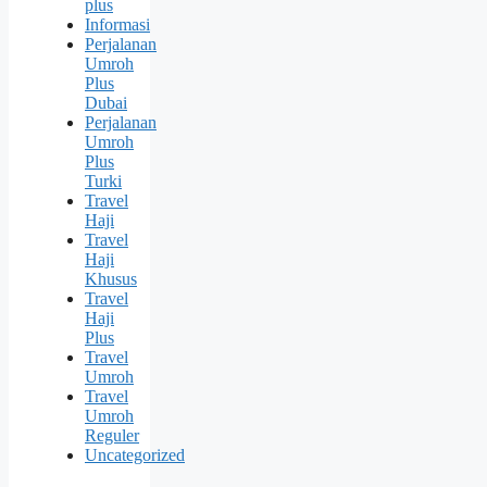
plus
Informasi
Perjalanan
Umroh
Plus
Dubai
Perjalanan
Umroh
Plus
Turki
Travel
Haji
Travel
Haji
Khusus
Travel
Haji
Plus
Travel
Umroh
Travel
Umroh
Reguler
Uncategorized