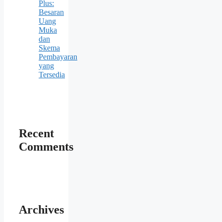
Plus:
Besaran
Uang
Muka
dan
Skema
Pembayaran
yang
Tersedia
Recent
Comments
Archives