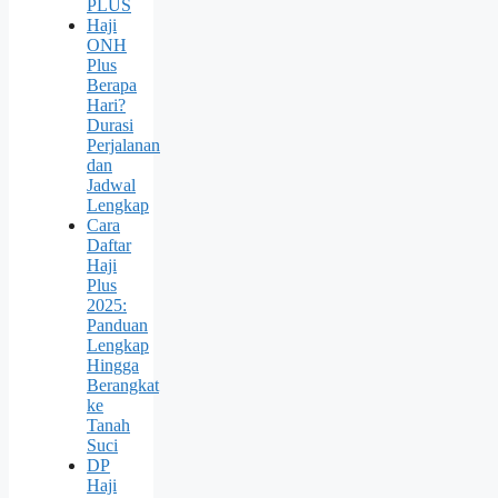
PLUS
Haji
ONH
Plus
Berapa
Hari?
Durasi
Perjalanan
dan
Jadwal
Lengkap
Cara
Daftar
Haji
Plus
2025:
Panduan
Lengkap
Hingga
Berangkat
ke
Tanah
Suci
DP
Haji