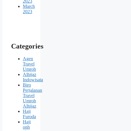
2023
March
2023
Categories
Agen
Travel
Umroh
Alhijaz
Indowisata
Biro
Perjalanan
Travel
Umroh
Alhijaz
Haji
Furoda
Haji
onh