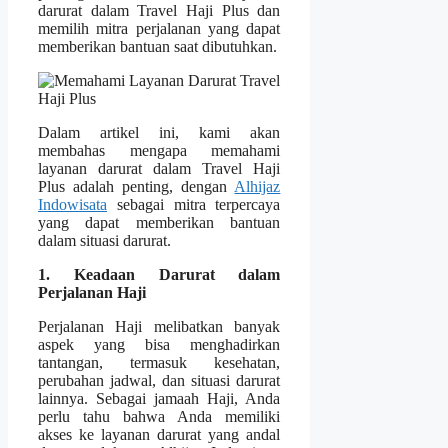
darurat dalam Travel Haji Plus dan
memilih mitra perjalanan yang dapat
memberikan bantuan saat dibutuhkan.
Dalam artikel ini, kami akan
membahas mengapa memahami
layanan darurat dalam Travel Haji
Plus adalah penting, dengan
Alhijaz
Indowisata
sebagai mitra terpercaya
yang dapat memberikan bantuan
dalam situasi darurat.
1. Keadaan Darurat dalam
Perjalanan Haji
Perjalanan Haji melibatkan banyak
aspek yang bisa menghadirkan
tantangan, termasuk kesehatan,
perubahan jadwal, dan situasi darurat
lainnya. Sebagai jamaah Haji, Anda
perlu tahu bahwa Anda memiliki
akses ke layanan darurat yang andal