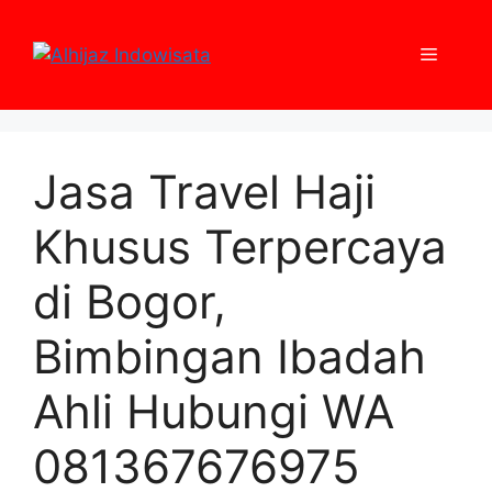
Skip
to
Menu
content
Jasa Travel Haji
Khusus Terpercaya
di Bogor,
Bimbingan Ibadah
Ahli Hubungi WA
081367676975