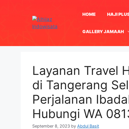
Skip
to
HOME
HAJI PLU
content
GALLERY JAMAAH
Layanan Travel H
di Tangerang Sel
Perjalanan Ibada
Hubungi WA 08
September 8, 2023
by
Abdul Basit