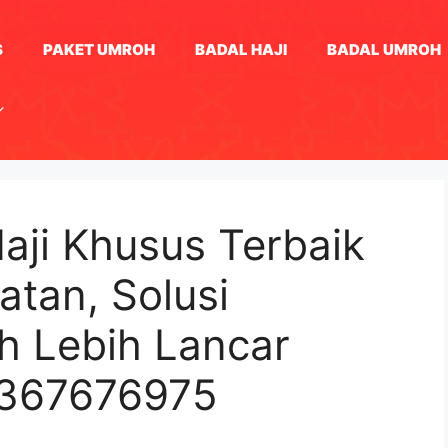
S
PAKET UMROH
BADAL HAJI
BADAL UMROH
aji Khusus Terbaik
atan, Solusi
h Lebih Lancar
1367676975