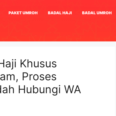
PAKET UMROH
BADAL HAJI
BADAL UMROH
Haji Khusus
gam, Proses
dah Hubungi WA