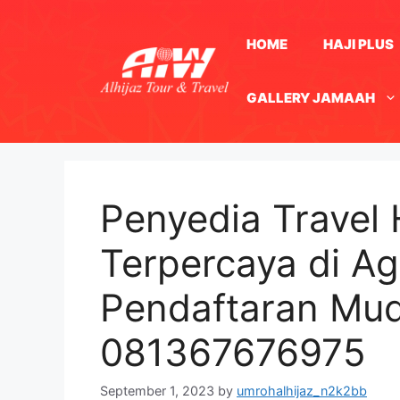
Skip
to
HOME
HAJI PLUS
content
GALLERY JAMAAH
Penyedia Travel 
Terpercaya di A
Pendaftaran Mu
081367676975
September 1, 2023
by
umrohalhijaz_n2k2bb