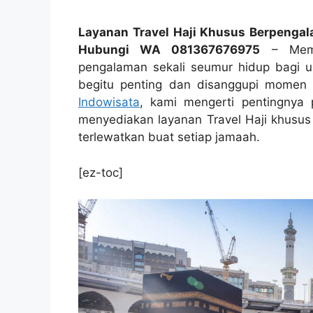
Layanan Travel Haji Khusus Berpengal
Hubungi WA 081367676975
– Memul
pengalaman sekali seumur hidup bagi uma
begitu penting dan disanggupi momen re
Indowisata
, kami mengerti pentingnya 
menyediakan layanan Travel Haji khusus
terlewatkan buat setiap jamaah.
[ez-toc]