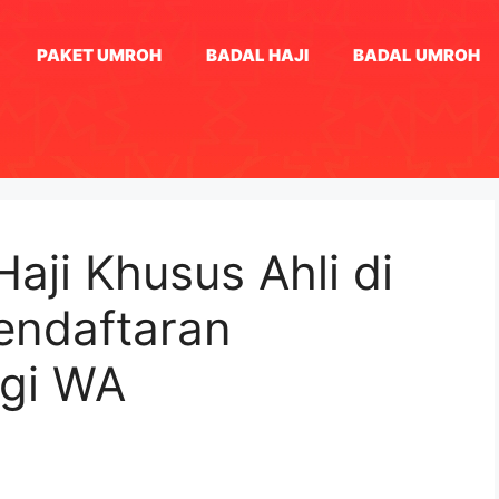
PAKET UMROH
BADAL HAJI
BADAL UMROH
aji Khusus Ahli di
endaftaran
gi WA