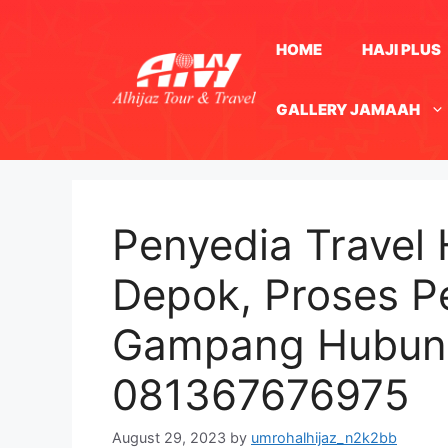
Skip
to
HOME
HAJI PLUS
content
GALLERY JAMAAH
Penyedia Travel H
Depok, Proses P
Gampang Hubun
081367676975
August 29, 2023
by
umrohalhijaz_n2k2bb