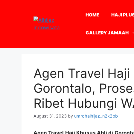
Skip
to
HOME
HAJI PLU
content
GALLERY JAMAAH
Agen Travel Haji 
Gorontalo, Prose
Ribet Hubungi 
August 31, 2023
by
umrohalhijaz_n2k2bb
Agen Travel Haji Khusus Ahli di Goront