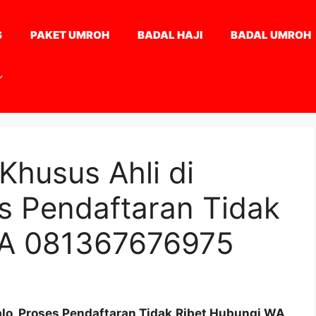
S
PAKET UMROH
BADAL HAJI
BADAL UMROH
Khusus Ahli di
s Pendaftaran Tidak
WA 081367676975
alo, Proses Pendaftaran Tidak Ribet Hubungi WA