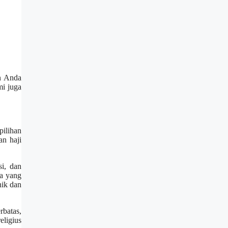
an Anda
mi juga
pilihan
an haji
si, dan
ka yang
nik dan
rbatas,
eligius