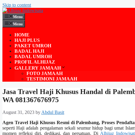
Skip to content
Menu
Menu
HOME
HAJI PLUS
PAKET UMROH
BADAL HAJI
BADAL UMROH
PROFIL ALHIJAZ
GALLERY JAMAAH
FOTO JAMAAH
TESTIMONI JAMAAH
Jasa Travel Haji Khusus Handal di Palem
WA 081367676975
August 31, 2023
by
Abdul Basit
Agen Travel Haji Khusus Resmi di Palembang, Proses Penda
seperti Haji adalah pengalaman sekali seumur hidup bagi umat Islam
momen refleksi diri, dedikasi, dan persatuan. Di
Alhijaz Indowisat