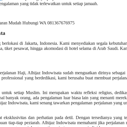
ngalaman yang tidak terlewatkan untuk setiap jamaah.
ata
g berlokasi di Jakarta, Indonesia. Kami menyediakan segala kebutuh
, tiket pesawat, hingga akomodasi di hotel selama di Arab Saudi. Ka
rjalanan Haji, Alhijaz Indowisata sudah menguatkan dirinya sebagai 
 professional yang berdedikasi, kami berusaha buat membuat perjalan
untuk setiap Muslim. Ini merupakan waktu refleksi religius, dedika
enal banyak orang, ada pengalaman luar biasa lain yang menanti mere
Alhijaz Indowisata, kami senang tawarkan pengalaman perjalanan yang u
 eksklusivitas dan perhatian pada detil. Dengan tersedianya yang te
n tiap-tiap peziarah. Alhijaz Indowisata memahami jika perjalanan r