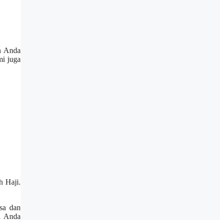
an Anda
mi juga
h Haji.
sa dan
n Anda