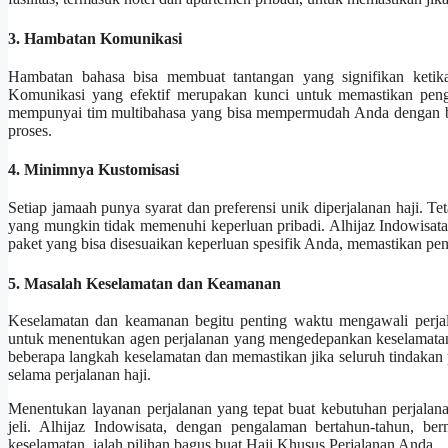
3. Hambatan Komunikasi
Hambatan bahasa bisa membuat tantangan yang signifikan ketika 
Komunikasi yang efektif merupakan kunci untuk memastikan peng
mempunyai tim multibahasa yang bisa mempermudah Anda dengan bah
proses.
4. Minimnya Kustomisasi
Setiap jamaah punya syarat dan preferensi unik diperjalanan haji. Te
yang mungkin tidak memenuhi keperluan pribadi. Alhijaz Indowisata
paket yang bisa disesuaikan keperluan spesifik Anda, memastikan pe
5. Masalah Keselamatan dan Keamanan
Keselamatan dan keamanan begitu penting waktu mengawali perjal
untuk menentukan agen perjalanan yang mengedepankan keselamatan 
beberapa langkah keselamatan dan memastikan jika seluruh tindakan
selama perjalanan haji.
Menentukan layanan perjalanan yang tepat buat kebutuhan perjalan
jeli. Alhijaz Indowisata, dengan pengalaman bertahun-tahun, berm
keselamatan, ialah pilihan bagus buat Haji Khusus Perjalanan Anda.