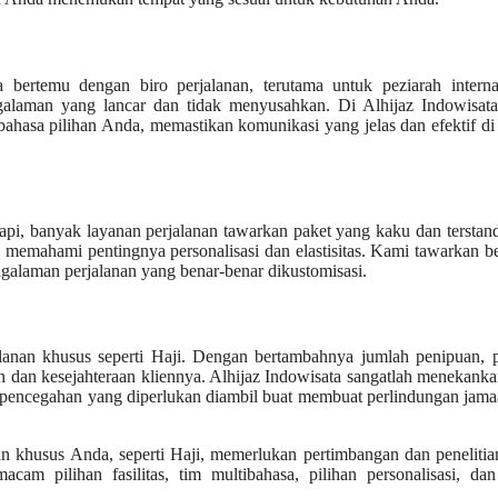
bertemu dengan biro perjalanan, terutama untuk peziarah internas
alaman yang lancar dan tidak menyusahkan. Di Alhijaz Indowisata
asa pilihan Anda, memastikan komunikasi yang jelas dan efektif di
tapi, banyak layanan perjalanan tawarkan paket yang kaku dan terstand
 memahami pentingnya personalisasi dan elastisitas. Kami tawarkan 
ngalaman perjalanan yang benar-benar dikustomisasi.
anan khusus seperti Haji. Dengan bertambahnya jumlah penipuan, p
dan kesejahteraan kliennya. Alhijaz Indowisata sangatlah menekank
 pencegahan yang diperlukan diambil buat membuat perlindungan jama
an khusus Anda, seperti Haji, memerlukan pertimbangan dan peneliti
acam pilihan fasilitas, tim multibahasa, pilihan personalisasi, da