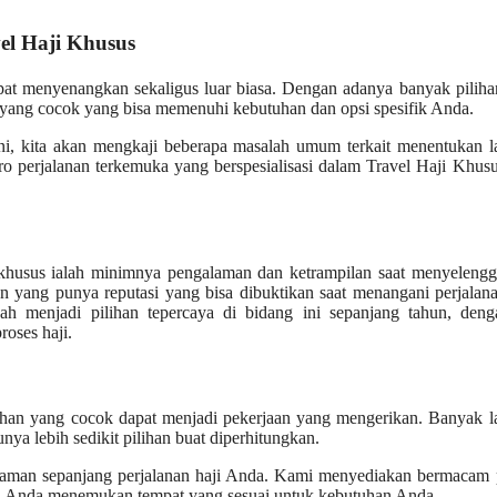
el Haji Khusus
pat menyenangkan sekaligus luar biasa. Dengan adanya banyak pilih
n yang cocok yang bisa memenuhi kebutuhan dan opsi spesifik Anda.
 ini, kita akan mengkaji beberapa masalah umum terkait menentukan 
ro perjalanan terkemuka yang berspesialisasi dalam Travel Haji Khusu
n khusus ialah minimnya pengalaman dan ketrampilan saat menyeleng
an yang punya reputasi yang bisa dibuktikan saat menangani perjalan
ah menjadi pilihan tepercaya di bidang ini sepanjang tahun, deng
roses haji.
pilihan yang cocok dapat menjadi pekerjaan yang mengerikan. Banyak 
nya lebih sedikit pilihan buat diperhitungkan.
nyaman sepanjang perjalanan haji Anda. Kami menyediakan bermacam 
jika Anda menemukan tempat yang sesuai untuk kebutuhan Anda.