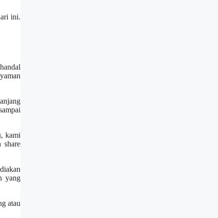
ri ini.
 handal
 nyaman
panjang
sampai
u, kami
a share
ediakan
ah yang
ng atau