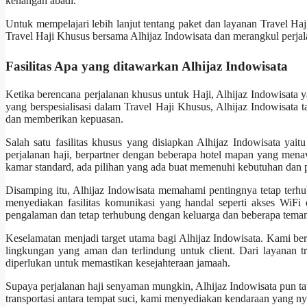
kenangan abadi.
Untuk mempelajari lebih lanjut tentang paket dan layanan Travel Haj
Travel Haji Khusus bersama Alhijaz Indowisata dan merangkul perjala
Fasilitas Apa yang ditawarkan Alhijaz Indowisata
Ketika berencana perjalanan khusus untuk Haji, Alhijaz Indowisata ya
yang berspesialisasi dalam Travel Haji Khusus, Alhijaz Indowisata
dan memberikan kepuasan.
Salah satu fasilitas khusus yang disiapkan Alhijaz Indowisata yait
perjalanan haji, berpartner dengan beberapa hotel mapan yang me
kamar standard, ada pilihan yang ada buat memenuhi kebutuhan dan pr
Disamping itu, Alhijaz Indowisata memahami pentingnya tetap terh
menyediakan fasilitas komunikasi yang handal seperti akses WiFi d
pengalaman dan tetap terhubung dengan keluarga dan beberapa teman 
Keselamatan menjadi target utama bagi Alhijaz Indowisata. Kami be
lingkungan yang aman dan terlindung untuk client. Dari layanan 
diperlukan untuk memastikan kesejahteraan jamaah.
Supaya perjalanan haji senyaman mungkin, Alhijaz Indowisata pun taw
transportasi antara tempat suci, kami menyediakan kendaraan yang n