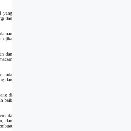
l yang
rgi dan
alaman
n jika
an dan
ermacam
mi ada
ng dan
ang di
an baik
miliki
n, dan
membuat