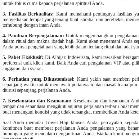
untuk fokus cuma kepada perjalanan spiritual Anda.
3. Fasilitas Berkualitas:
Kami memahami pentingnya fasilitas ya
menyediakan tempat yang tenang buat istirahat dan berefleksi, mem
terhubung dengan iman Anda.
4. Panduan Berpengalaman:
Untuk mengembangkan pengalaman ha
dalam ritual dan makna ibadah haji. Kami akan menemani Anda se
Anda punya pengetahuan yang lebih dalam tentang ritual dan adat yang
5. Paket Eksklusif:
Di Alhijaz Indowisata, kami tawarkan beragam
preferensi unik klien kami. Baik Anda cari pengalaman VIP atau p
anggaran dan syarat.
6. Perhatian yang Dikustomisasi:
Kami yakin saat memberi perha
sepanjang waktu untuk menjawab pertanyaan atau masalah apa pun
diurusi sepanjang perjalanan Anda.
7. Keselamatan dan Keamanan:
Keselamatan dan keamanan Anda 
tempat dan senantiasa mengikuti anjuran perjalanan terbaru buat me
buat menangani kondisi yang tidak tersangka, memberikan Anda kete
Saat Anda memulai Travel Haji khusus Anda, percayalah kepada 
komitmen buat membuat perjalanan Anda pengalaman yang benar-be
hubungan yang mendalam dengan iman Anda. Biarkan kami mengurusi