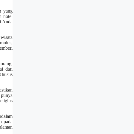
h yang
n hotel
ri Anda
wisata
mulus,
emberi
orang,
i dari
 Khusus
stikan
i punya
eligius
rdalam
n pada
galaman