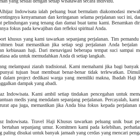
man yang sesuai dengan setiap wisatawan secara individu.
lhijaz Indowisata ialah peluang buat bermalam diakomodasi mewa
pentingnya kenyamanan dan keringanan selama perjalanan suci ini, da
pat pelindungan yang tenang dan damai buat tamu kami. Benamkan di
ya fokus pada kewajiban dan refleksi spiritual Anda.
port khusus yang kami tawarkan sepanjang perjalanan. Tim pemandu 
tmen buat memastikan jika setiap segi perjalanan Anda berjalan 
n kebiasaan haji. Dari menavigasi beberapa tempat suci sampai m
tiasa ada untuk memudahkan Anda di setiap langkah.
ang melampaui ziarah tradisional. Kami memahami jika bagi banyak 
punyai tujuan buat membuat benar-benar tidak terlewatkan. Dimula
bat dalam project dedikasi warga yang memiliki makna, Ibadah Haji
nggalkan dampak yang abadi.
az Indowisata. Kami ambil setiap tindakan pencegahan untuk mema
bantuan medis yang mendalam sepanjang perjalanan. Percayalah, kam
urat apa juga, memastikan jika Anda bisa fokus kepada perjalanan r
z Indowisata. Travel Haji Khusus tawarkan peluang unik buat pe
 bertahan sepanjang umur. Komitmen kami pada kelebihan, perhatia
ang paling disukai untuk banyak jamaah yang cerdas yang mencari pen