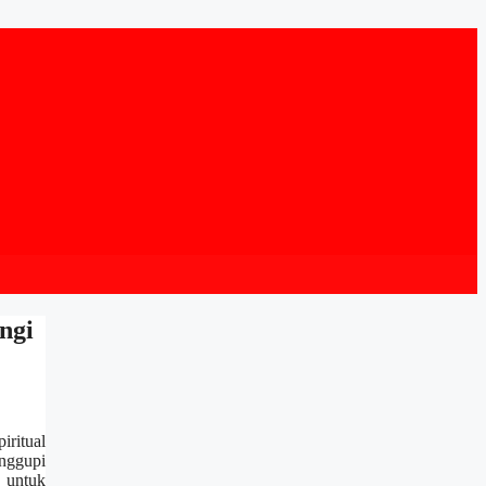
ngi
iritual
anggupi
n untuk