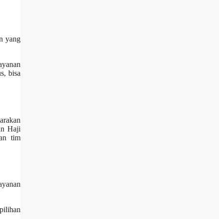
an yang
layanan
s, bisa
garakan
an Haji
an tim
layanan
pilihan