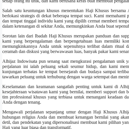
setiap orang itu unik, dan kami berusaha keras buat membuat pengala
Salah satu keuntungan khusus menentukan Haji Khusus bersama A
berlokasi strategis di dekat beberapa tempat suci. Kami memahami 
dan tempat tinggal individu kami yang dipilih cermat memberi tem
dalam ketenangan di sekitar Anda, memungkinkan Anda buat sepenuhn
Sorotan lain dari Ibadah Haji Khusus merupakan panduan dan sup
kami yang berpengalaman dan berpengetahuan luas memiliki komi
memungkinkannya Anda untuk sepenuhnya terlibat dalam ritual da
ceramah dan diskusi yang berwawasan luas, banyak pakar kami senan
Alhijaz Indowisata pun senang saat mengkurasi pengalaman unik y
perjalanan ini ialah peluang sekali seumur hidup, dan kami mem
kunjungan terbatas ke tempat bersejarah dan budaya sampai terli
tawarkan peluang untuk terhubung dengan warga setempat dan meni
Keselamatan dan keamanan sangatlah penting untuk kami di Alhij
kesejahteraan wisatawan kami yang bernilai, memberi support dan 
tim professional khusus yang terbiasa untuk menangani keadaan dar
Anda dengan tenang.
Mengawali perjalanan sepanjang umur dengan Haji Khusus Alhija
hubungan religius Anda dan membuat kenangan bernilai yang akan
detil, dan pendekatan yang dipersonalisasi membuat kami pilihan y
Haji yang luar biasa dan transformatif.