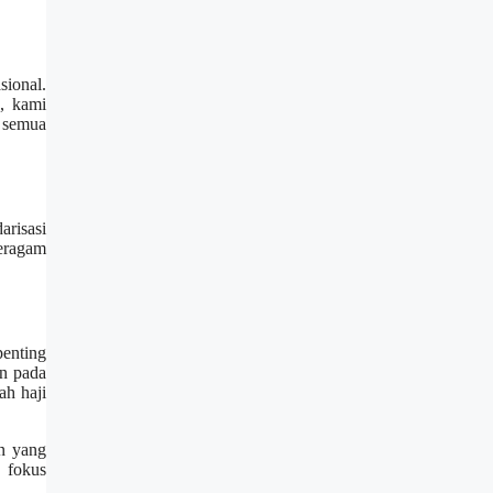
ional.
, kami
 semua
arisasi
beragam
enting
an pada
ah haji
an yang
n fokus