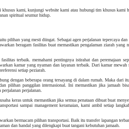
i khusus kami, kunjungi website kami atau hubungi tim khusus kami ha
nan spiritual seumur hidup.
itu pilihan yang mesti diingat. Sebagai agen perjalanan tepercaya dan
 tawarkan beragam fasilitas buat memastikan pengalaman ziarah yang
u fasilitas terbaik. memahami pentingnya istirahat dan peremajaan se
nawarkan kamar yang nyaman dan layanan terbaik. Dari kamar mewah 
eferensi setiap peziarah.
ubung dengan beberapa orang tersayang di dalam rumah. Maka dari it
an pilihan panggilan internasional. Ini memastikan jika jamaah bis
perjalanan perjalanan.
rusaha keras untuk memastikan jika semua penataan dibuat buat meny
transportasi sampai management keramaian, kami ambil setiap langk
arkan bermacam pilihan transportasi. Baik itu transfer lapangan terba
yaman dan handal yang dilengkapi buat tangani kebutuhan jamaah.