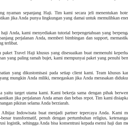
ng nyaman sepanjang Haji. Tim kami secara jeli menentukan hote
astikan jika Anda punya lingkungan yang damai untuk memulihkan ene
ji Anda, kami menyediakan tutorial berpengetahuan yang berpeng
panjang perjalanan Anda, memberi bimbingan dan support, memastika
 terlibat.
 paket Travel Haji khusus yang disesuaikan buat memenuhi keperlu
ilihan yang paling ramah bujet, kami mempunyai paket yang penuhi b
tian yang dikustomisasi pada setiap client kami. Team khusus ka
 yang mungkin Anda miliki, menegaskan jika Anda merasakan diduku
yaitu target utama kami. Kami bekerja sama dengan pihak berwen
mastikan jika perjalanan Anda aman dan bebas repot. Tim kami disiapk
nangan pikiran selama Anda berziarah.
Alhijaz Indowisata buat menjadi partner tepercaya Anda. Kami me
nar transformatif, penuh dengan pertumbuhan religius, ketenanga
 logistik, sehingga Anda bisa konsentrasi kepada esensi haji dan 