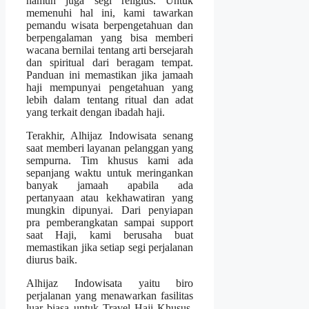
namun juga segi religius. Untuk
memenuhi hal ini, kami tawarkan
pemandu wisata berpengetahuan dan
berpengalaman yang bisa memberi
wacana bernilai tentang arti bersejarah
dan spiritual dari beragam tempat.
Panduan ini memastikan jika jamaah
haji mempunyai pengetahuan yang
lebih dalam tentang ritual dan adat
yang terkait dengan ibadah haji.
Terakhir, Alhijaz Indowisata senang
saat memberi layanan pelanggan yang
sempurna. Tim khusus kami ada
sepanjang waktu untuk meringankan
banyak jamaah apabila ada
pertanyaan atau kekhawatiran yang
mungkin dipunyai. Dari penyiapan
pra pemberangkatan sampai support
saat Haji, kami berusaha buat
memastikan jika setiap segi perjalanan
diurus baik.
Alhijaz Indowisata yaitu biro
perjalanan yang menawarkan fasilitas
luar biasa untuk Travel Haji Khusus.