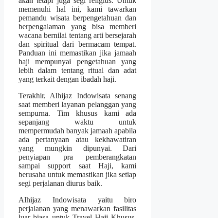
akan tetapi juga segi religius. Untuk
memenuhi hal ini, kami tawarkan
pemandu wisata berpengetahuan dan
berpengalaman yang bisa memberi
wacana bernilai tentang arti bersejarah
dan spiritual dari bermacam tempat.
Panduan ini memastikan jika jamaah
haji mempunyai pengetahuan yang
lebih dalam tentang ritual dan adat
yang terkait dengan ibadah haji.
Terakhir, Alhijaz Indowisata senang
saat memberi layanan pelanggan yang
sempurna. Tim khusus kami ada
sepanjang waktu untuk
mempermudah banyak jamaah apabila
ada pertanyaan atau kekhawatiran
yang mungkin dipunyai. Dari
penyiapan pra pemberangkatan
sampai support saat Haji, kami
berusaha untuk memastikan jika setiap
segi perjalanan diurus baik.
Alhijaz Indowisata yaitu biro
perjalanan yang menawarkan fasilitas
luar biasa untuk Travel Haji Khusus.