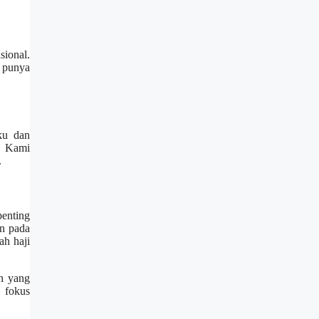
ional.
i punya
ku dan
s. Kami
.
penting
an pada
ah haji
an yang
n fokus