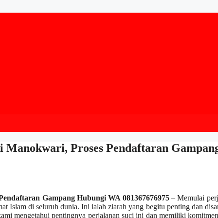
di Manokwari, Proses Pendaftaran Gampan
es Pendaftaran Gampang Hubungi WA 081367676975
– Memulai perj
at Islam di seluruh dunia. Ini ialah ziarah yang begitu penting dan dis
kami mengetahui pentingnya perjalanan suci ini dan memiliki komitme