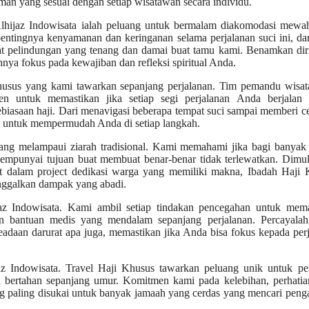
man yang sesuai dengan setiap wisatawan secara individu.
lhijaz Indowisata ialah peluang untuk bermalam diakomodasi mewa
pentingnya kenyamanan dan keringanan selama perjalanan suci ini, da
pat pelindungan yang tenang dan damai buat tamu kami. Benamkan di
ya fokus pada kewajiban dan refleksi spiritual Anda.
khusus yang kami tawarkan sepanjang perjalanan. Tim pemandu wisat
n untuk memastikan jika setiap segi perjalanan Anda berjalan 
biasaan haji. Dari menavigasi beberapa tempat suci sampai memberi 
a untuk mempermudah Anda di setiap langkah.
ang melampaui ziarah tradisional. Kami memahami jika bagi banyak 
empunyai tujuan buat membuat benar-benar tidak terlewatkan. Dimul
bat dalam project dedikasi warga yang memiliki makna, Ibadah Haji
nggalkan dampak yang abadi.
az Indowisata. Kami ambil setiap tindakan pencegahan untuk mema
an bantuan medis yang mendalam sepanjang perjalanan. Percayalah
adaan darurat apa juga, memastikan jika Anda bisa fokus kepada per
z Indowisata. Travel Haji Khusus tawarkan peluang unik untuk pe
 bertahan sepanjang umur. Komitmen kami pada kelebihan, perhatia
ang paling disukai untuk banyak jamaah yang cerdas yang mencari pen