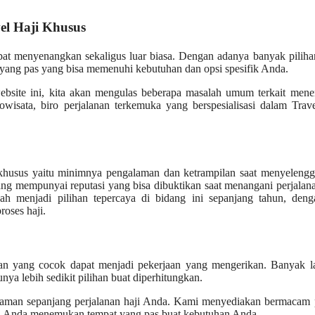
el Haji Khusus
pat menyenangkan sekaligus luar biasa. Dengan adanya banyak pilih
n yang pas yang bisa memenuhi kebutuhan dan opsi spesifik Anda.
website ini, kita akan mengulas beberapa masalah umum terkait men
wisata, biro perjalanan terkemuka yang berspesialisasi dalam Trav
n khusus yaitu minimnya pengalaman dan ketrampilan saat menyeleng
ang mempunyai reputasi yang bisa dibuktikan saat menangani perjalan
ah menjadi pilihan tepercaya di bidang ini sepanjang tahun, deng
roses haji.
ilihan yang cocok dapat menjadi pekerjaan yang mengerikan. Banyak 
nya lebih sedikit pilihan buat diperhitungkan.
nyaman sepanjang perjalanan haji Anda. Kami menyediakan bermacam 
jika Anda menemukan tempat yang pas buat kebutuhan Anda.