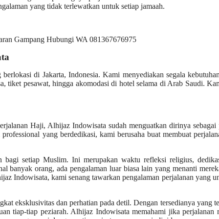
galaman yang tidak terlewatkan untuk setiap jamaah.
ata
g berlokasi di Jakarta, Indonesia. Kami menyediakan segala kebutuh
, tiket pesawat, hingga akomodasi di hotel selama di Arab Saudi. Ka
rjalanan Haji, Alhijaz Indowisata sudah menguatkan dirinya sebagai 
 professional yang berdedikasi, kami berusaha buat membuat perjalan
bagi setiap Muslim. Ini merupakan waktu refleksi religius, dedika
enal banyak orang, ada pengalaman luar biasa lain yang menanti mere
Alhijaz Indowisata, kami senang tawarkan pengalaman perjalanan yang u
at eksklusivitas dan perhatian pada detil. Dengan tersedianya yang te
n tiap-tiap peziarah. Alhijaz Indowisata memahami jika perjalanan r