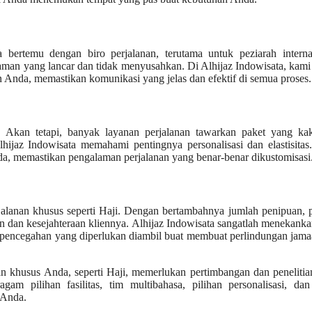
bertemu dengan biro perjalanan, terutama untuk peziarah internas
man yang lancar dan tidak menyusahkan. Di Alhijaz Indowisata, kam
Anda, memastikan komunikasi yang jelas dan efektif di semua proses.
ji. Akan tetapi, banyak layanan perjalanan tawarkan paket yang ka
lhijaz Indowisata memahami pentingnya personalisasi dan elastisita
da, memastikan pengalaman perjalanan yang benar-benar dikustomisasi
alanan khusus seperti Haji. Dengan bertambahnya jumlah penipuan, 
 dan kesejahteraan kliennya. Alhijaz Indowisata sangatlah menekank
 pencegahan yang diperlukan diambil buat membuat perlindungan jama
an khusus Anda, seperti Haji, memerlukan pertimbangan dan peneliti
gam pilihan fasilitas, tim multibahasa, pilihan personalisasi, da
 Anda.