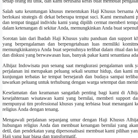
setiap orang itu unik, dan kami berusaha keras buat membuat pengala
Salah satu keuntungan khusus menentukan Haji Khusus bersama A
berlokasi strategis di dekat beberapa tempat suci. Kami memahami 
dan tempat tinggal individu kami yang dipilih cermat memberi tem
dalam ketenangan di sekitar Anda, memungkinkan Anda buat sepenuhn
Sorotan lain dari Ibadah Haji Khusus yaitu panduan dan support 
yang berpengalaman dan berpengetahuan luas memiliki komitme
memungkinkannya Anda buat sepenuhnya terlibat dalam ritual dan ke
dan diskusi yang berwawasan luas, banyak pakar kami senantiasa ad
Alhijaz Indowisata pun senang saat mengkurasi pengalaman unik y
perjalanan ini merupakan peluang sekali seumur hidup, dan kami m
kunjungan terbatas ke tempat bersejarah dan budaya sampai terli
tawarkan peluang untuk terhubung dengan warga setempat dan meni
Keselamatan dan keamanan sangatlah penting bagi kami di Alhij
kesejahteraan wisatawan kami yang bernilai, memberi support d
mempunyai tim professional khusus yang terbiasa buat menangani ke
religius Anda dengan tenang.
Mengawali perjalanan sepanjang umur dengan Haji Khusus Alhija
hubungan religius Anda dan membuat kenangan bernilai yang akan
detil, dan pendekatan yang dipersonalisasi membuat kami pilihan y
Haji yang luar biasa dan transformatif.