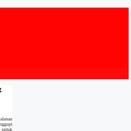
g
alanan
anggupi
n untuk