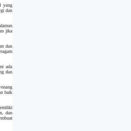
l yang
rgi dan
alaman
n jika
an dan
beragam
mi ada
ng dan
wenang
an baik
miliki
n, dan
membuat