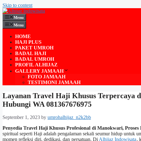
Skip to content
Menu
Menu
HOME
HAJI PLUS
PAKET UMROH
BADAL HAJI
BADAL UMROH
PROFIL ALHIJAZ
GALLERY JAMAAH
FOTO JAMAAH
TESTIMONI JAMAAH
Layanan Travel Haji Khusus Terpercaya 
Hubungi WA 081367676975
September 1, 2023
by
umrohalhijaz_n2k2bb
Penyedia Travel Haji Khusus Profesional di Manokwari, Pros
spiritual seperti Haji adalah pengalaman sekali seumur hidup untuk um
momen refleksi diri, dedikasi, dan persatuan. Di
Alhijaz Indowisata
, 