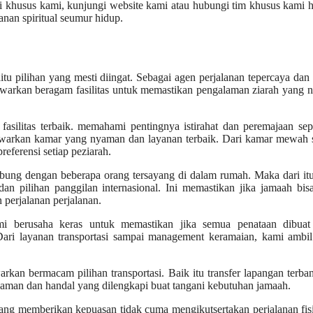
i khusus kami, kunjungi website kami atau hubungi tim khusus kami ha
nan spiritual seumur hidup.
itu pilihan yang mesti diingat. Sebagai agen perjalanan tepercaya dan
 tawarkan beragam fasilitas untuk memastikan pengalaman ziarah yang
h fasilitas terbaik. memahami pentingnya istirahat dan peremajaan se
nawarkan kamar yang nyaman dan layanan terbaik. Dari kamar mewah 
eferensi setiap peziarah.
ubung dengan beberapa orang tersayang di dalam rumah. Maka dari it
an pilihan panggilan internasional. Ini memastikan jika jamaah bis
perjalanan perjalanan.
mi berusaha keras untuk memastikan jika semua penataan dibuat
ari layanan transportasi sampai management keramaian, kami ambil 
rkan bermacam pilihan transportasi. Baik itu transfer lapangan terba
yaman dan handal yang dilengkapi buat tangani kebutuhan jamaah.
ang memberikan kepuasan tidak cuma mengikutsertakan perjalanan fisi