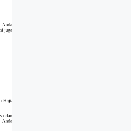
an Anda
mi juga
h Haji.
sa dan
n Anda