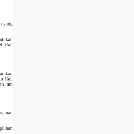
an yang
entukan
el Haji
garakan
an Haji
an tim
layanan
pilihan