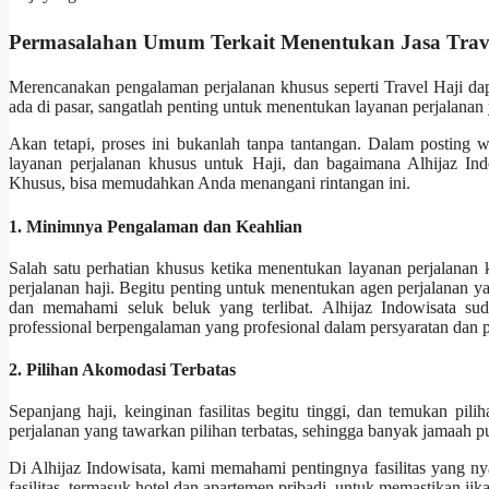
Permasalahan Umum Terkait Menentukan Jasa Trav
Merencanakan pengalaman perjalanan khusus seperti Travel Haji da
ada di pasar, sangatlah penting untuk menentukan layanan perjalana
Akan tetapi, proses ini bukanlah tanpa tantangan. Dalam posting 
layanan perjalanan khusus untuk Haji, dan bagaimana Alhijaz Indo
Khusus, bisa memudahkan Anda menangani rintangan ini.
1. Minimnya Pengalaman dan Keahlian
Salah satu perhatian khusus ketika menentukan layanan perjalana
perjalanan haji. Begitu penting untuk menentukan agen perjalanan y
dan memahami seluk beluk yang terlibat. Alhijaz Indowisata sud
professional berpengalaman yang profesional dalam persyaratan dan p
2. Pilihan Akomodasi Terbatas
Sepanjang haji, keinginan fasilitas begitu tinggi, dan temukan p
perjalanan yang tawarkan pilihan terbatas, sehingga banyak jamaah pu
Di Alhijaz Indowisata, kami memahami pentingnya fasilitas yang 
fasilitas, termasuk hotel dan apartemen pribadi, untuk memastikan 