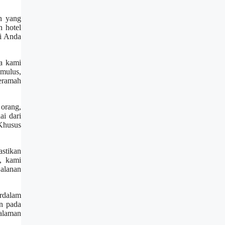
h yang
n hotel
ri Anda
a kami
mulus,
ceramah
orang,
ai dari
 Khusus
stikan
, kami
jalanan
rdalam
n pada
galaman