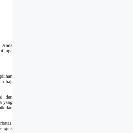
an Anda
mi juga
pilihan
an haji
si, dan
ka yang
nik dan
rbatas,
eligius