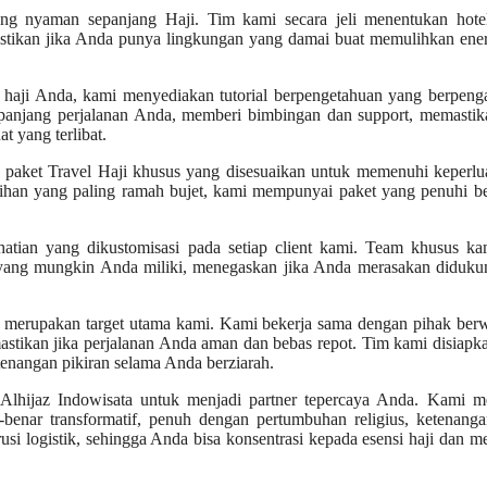
ng nyaman sepanjang Haji. Tim kami secara jeli menentukan hote
mastikan jika Anda punya lingkungan yang damai buat memulihkan ene
ji Anda, kami menyediakan tutorial berpengetahuan yang berpeng
panjang perjalanan Anda, memberi bimbingan dan support, memastika
 yang terlibat.
 paket Travel Haji khusus yang disesuaikan untuk memenuhi keperlu
ilihan yang paling ramah bujet, kami mempunyai paket yang penuhi 
tian yang dikustomisasi pada setiap client kami. Team khusus ka
yang mungkin Anda miliki, menegaskan jika Anda merasakan diduku
merupakan target utama kami. Kami bekerja sama dengan pihak ber
mastikan jika perjalanan Anda aman dan bebas repot. Tim kami disiapk
enangan pikiran selama Anda berziarah.
lhijaz Indowisata untuk menjadi partner tepercaya Anda. Kami me
nar transformatif, penuh dengan pertumbuhan religius, ketenanga
 logistik, sehingga Anda bisa konsentrasi kepada esensi haji dan 