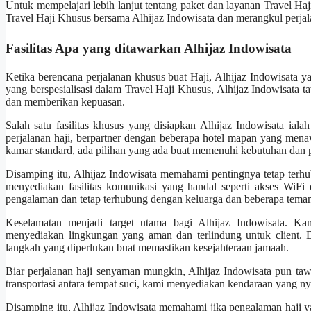
Untuk mempelajari lebih lanjut tentang paket dan layanan Travel Haj
Travel Haji Khusus bersama Alhijaz Indowisata dan merangkul perjala
Fasilitas Apa yang ditawarkan Alhijaz Indowisata
Ketika berencana perjalanan khusus buat Haji, Alhijaz Indowisata ya
yang berspesialisasi dalam Travel Haji Khusus, Alhijaz Indowisata
dan memberikan kepuasan.
Salah satu fasilitas khusus yang disiapkan Alhijaz Indowisata iala
perjalanan haji, berpartner dengan beberapa hotel mapan yang me
kamar standard, ada pilihan yang ada buat memenuhi kebutuhan dan pr
Disamping itu, Alhijaz Indowisata memahami pentingnya tetap terh
menyediakan fasilitas komunikasi yang handal seperti akses WiFi d
pengalaman dan tetap terhubung dengan keluarga dan beberapa teman 
Keselamatan menjadi target utama bagi Alhijaz Indowisata. Ka
menyediakan lingkungan yang aman dan terlindung untuk client. D
langkah yang diperlukan buat memastikan kesejahteraan jamaah.
Biar perjalanan haji senyaman mungkin, Alhijaz Indowisata pun tawa
transportasi antara tempat suci, kami menyediakan kendaraan yang n
Disamping itu, Alhijaz Indowisata memahami jika pengalaman haji y