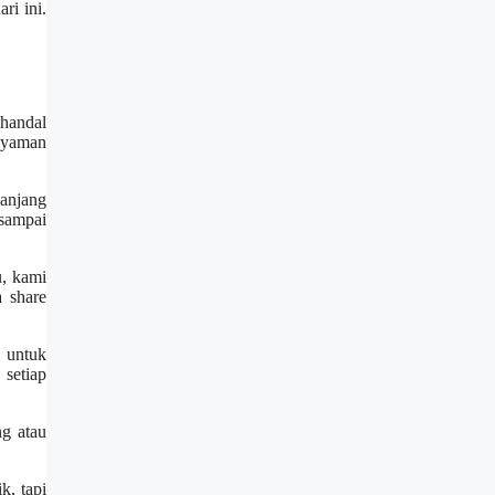
ri ini.
 handal
 nyaman
panjang
sampai
u, kami
a share
 untuk
setiap
ng atau
k, tapi