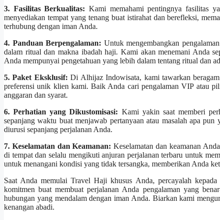
3. Fasilitas Berkualitas:
Kami memahami pentingnya fasilitas ya
menyediakan tempat yang tenang buat istirahat dan berefleksi, me
terhubung dengan iman Anda.
4. Panduan Berpengalaman:
Untuk mengembangkan pengalaman ha
dalam ritual dan makna ibadah haji. Kami akan menemani Anda se
Anda mempunyai pengetahuan yang lebih dalam tentang ritual dan adat
5. Paket Eksklusif:
Di Alhijaz Indowisata, kami tawarkan beragam
preferensi unik klien kami. Baik Anda cari pengalaman VIP atau p
anggaran dan syarat.
6. Perhatian yang Dikustomisasi:
Kami yakin saat memberi perha
sepanjang waktu buat menjawab pertanyaan atau masalah apa pun 
diurusi sepanjang perjalanan Anda.
7. Keselamatan dan Keamanan:
Keselamatan dan keamanan Anda 
di tempat dan selalu mengikuti anjuran perjalanan terbaru untuk me
untuk menangani kondisi yang tidak tersangka, memberikan Anda ket
Saat Anda memulai Travel Haji khusus Anda, percayalah kepada A
komitmen buat membuat perjalanan Anda pengalaman yang benar-be
hubungan yang mendalam dengan iman Anda. Biarkan kami mengurusi
kenangan abadi.