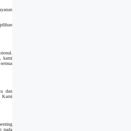
layanan
pilihan
ional.
, kami
 semua
ku dan
s. Kami
.
penting
n pada