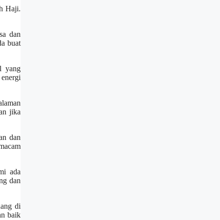
h Haji.
sa dan
da buat
l yang
 energi
alaman
n jika
an dan
rmacam
mi ada
ng dan
ang di
an baik