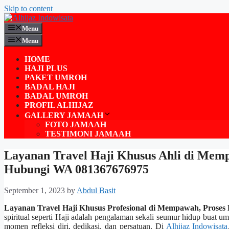
Skip to content
Menu
Menu
HOME
HAJI PLUS
PAKET UMROH
BADAL HAJI
BADAL UMROH
PROFIL ALHIJAZ
GALLERY JAMAAH
FOTO JAMAAH
TESTIMONI JAMAAH
Layanan Travel Haji Khusus Ahli di Memp
Hubungi WA 081367676975
September 1, 2023
by
Abdul Basit
Layanan Travel Haji Khusus Profesional di Mempawah, Pros
spiritual seperti Haji adalah pengalaman sekali seumur hidup buat uma
momen refleksi diri, dedikasi, dan persatuan. Di
Alhijaz Indowisata