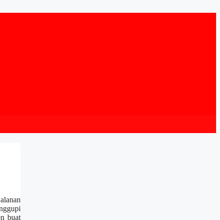
alanan
anggupi
en buat