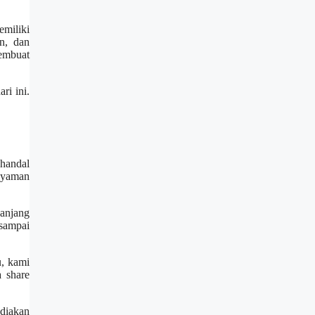
miliki
n, dan
membuat
ri ini.
 handal
 nyaman
panjang
sampai
u, kami
a share
ediakan