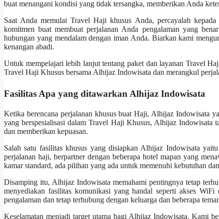
buat menangani kondisi yang tidak tersangka, memberikan Anda kete
Saat Anda memulai Travel Haji khusus Anda, percayalah kepada A
komitmen buat membuat perjalanan Anda pengalaman yang benar-be
hubungan yang mendalam dengan iman Anda. Biarkan kami mengurusi
kenangan abadi.
Untuk mempelajari lebih lanjut tentang paket dan layanan Travel Haj
Travel Haji Khusus bersama Alhijaz Indowisata dan merangkul perjala
Fasilitas Apa yang ditawarkan Alhijaz Indowisata
Ketika berencana perjalanan khusus buat Haji, Alhijaz Indowisata ya
yang berspesialisasi dalam Travel Haji Khusus, Alhijaz Indowisata
dan memberikan kepuasan.
Salah satu fasilitas khusus yang disiapkan Alhijaz Indowisata yait
perjalanan haji, berpartner dengan beberapa hotel mapan yang me
kamar standard, ada pilihan yang ada untuk memenuhi kebutuhan dan p
Disamping itu, Alhijaz Indowisata memahami pentingnya tetap terh
menyediakan fasilitas komunikasi yang handal seperti akses WiFi d
pengalaman dan tetap terhubung dengan keluarga dan beberapa teman 
Keselamatan menjadi target utama bagi Alhijaz Indowisata. Kami b