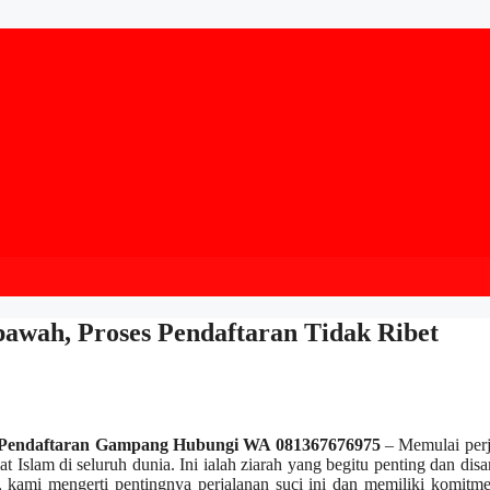
awah, Proses Pendaftaran Tidak Ribet
es Pendaftaran Gampang Hubungi WA 081367676975
– Memulai perj
t Islam di seluruh dunia. Ini ialah ziarah yang begitu penting dan dis
, kami mengerti pentingnya perjalanan suci ini dan memiliki komitm