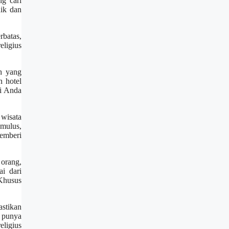
g cari
nik dan
rbatas,
eligius
h yang
n hotel
ri Anda
wisata
mulus,
emberi
orang,
i dari
 Khusus
stikan
i punya
eligius