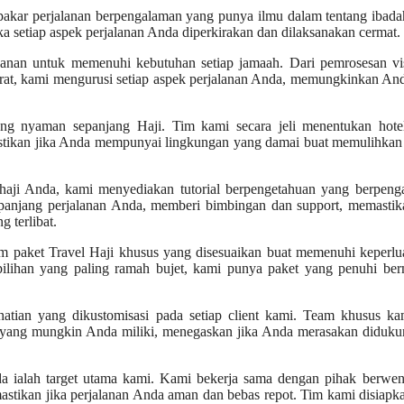
akar perjalanan berpengalaman yang punya ilmu dalam tentang ibada
ka setiap aspek perjalanan Anda diperkirakan dan dilaksanakan cermat.
yanan untuk memenuhi kebutuhan setiap jamaah. Dari pemrosesan vi
darat, kami mengurusi setiap aspek perjalanan Anda, memungkinkan An
ng nyaman sepanjang Haji. Tim kami secara jeli menentukan hote
mastikan jika Anda mempunyai lingkungan yang damai buat memulihkan
ji Anda, kami menyediakan tutorial berpengetahuan yang berpeng
panjang perjalanan Anda, memberi bimbingan dan support, memastika
 terlibat.
m paket Travel Haji khusus yang disesuaikan buat memenuhi keperlu
 pilihan yang paling ramah bujet, kami punya paket yang penuhi be
tian yang dikustomisasi pada setiap client kami. Team khusus ka
 yang mungkin Anda miliki, menegaskan jika Anda merasakan diduku
ialah target utama kami. Kami bekerja sama dengan pihak berwen
mastikan jika perjalanan Anda aman dan bebas repot. Tim kami disiapk