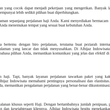
ilihan yang cocok dapat menjadi pekerjaan yang mengerikan. Banyak 
mpunyai lebih sedikit pilihan buat diperhitungkan.
nyaman sepanjang perjalanan haji Anda. Kami menyediakan bermacam 
ika Anda menemukan tempat yang sesuai buat kebutuhan Anda.
bertemu dengan biro perjalanan, terutama buat peziarah internas
laman yang lancar dan tidak menyusahkan. Di Alhijaz Indowisata
asa pilihan Anda, memastikan komunikasi yang jelas dan efektif di
an haji. Tapi, banyak layanan perjalanan tawarkan paket yang ka
lhijaz Indowisata memahami pentingnya personalisasi dan elastisita
da, memastikan pengalaman perjalanan yang benar-benar dikustomisasi
alanan khusus seperti Haji. Dengan bertambahnya jumlah penipuan, 
 dan kesejahteraan kliennya. Alhijaz Indowisata begitu menekanka