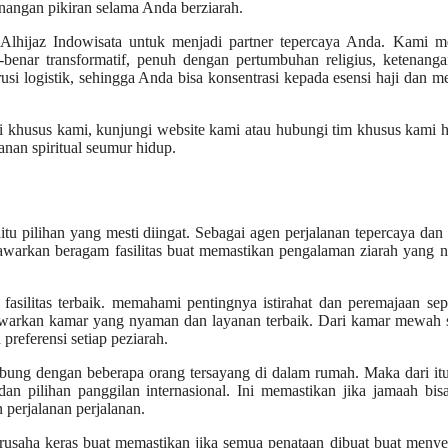
nangan pikiran selama Anda berziarah.
lhijaz Indowisata untuk menjadi partner tepercaya Anda. Kami me
nar transformatif, penuh dengan pertumbuhan religius, ketenanga
 logistik, sehingga Anda bisa konsentrasi kepada esensi haji dan 
i khusus kami, kunjungi website kami atau hubungi tim khusus kami ha
nan spiritual seumur hidup.
itu pilihan yang mesti diingat. Sebagai agen perjalanan tepercaya dan
 tawarkan beragam fasilitas buat memastikan pengalaman ziarah yang
u fasilitas terbaik. memahami pentingnya istirahat dan peremajaan se
nawarkan kamar yang nyaman dan layanan terbaik. Dari kamar mewah 
referensi setiap peziarah.
ubung dengan beberapa orang tersayang di dalam rumah. Maka dari it
an pilihan panggilan internasional. Ini memastikan jika jamaah bis
perjalanan perjalanan.
erusaha keras buat memastikan jika semua penataan dibuat buat meny