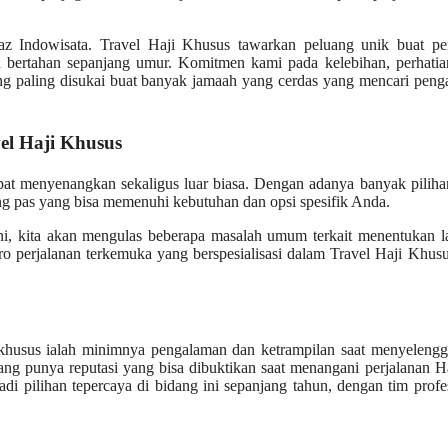
z Indowisata. Travel Haji Khusus tawarkan peluang unik buat pe
 bertahan sepanjang umur. Komitmen kami pada kelebihan, perhatia
ang paling disukai buat banyak jamaah yang cerdas yang mencari pen
el Haji Khusus
pat menyenangkan sekaligus luar biasa. Dengan adanya banyak pilih
ang pas yang bisa memenuhi kebutuhan dan opsi spesifik Anda.
 ini, kita akan mengulas beberapa masalah umum terkait menentukan 
ro perjalanan terkemuka yang berspesialisasi dalam Travel Haji Khusu
n khusus ialah minimnya pengalaman dan ketrampilan saat menyeleng
ang punya reputasi yang bisa dibuktikan saat menangani perjalanan H
di pilihan tepercaya di bidang ini sepanjang tahun, dengan tim profe