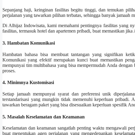
Sepanjang haji, keinginan fasilitas begitu tinggi, dan temukan p
perjalanan yang tawarkan pilihan terbatas, sehingga banyak jamaah me
Di Alhijaz Indowisata, kami memahami pentingnya fasilitas yang 
fasilitas, termasuk hotel dan apartemen pribadi, buat memastikan j
3. Hambatan Komunikasi
Hambatan bahasa bisa membuat tantangan yang signifikan ketika 
Komunikasi yang efektif merupakan kunci buat memastikan penga
mempunyai tim multibahasa yang bisa mempermudah Anda dengan bah
proses.
4. Minimnya Kustomisasi
Setiap jamaah mempunyai syarat dan preferensi unik diperjalan
terstandarisasi yang mungkin tidak memenuhi keperluan pribadi. A
tawarkan beragam paket yang bisa disesuaikan keperluan spesifik An
5. Masalah Keselamatan dan Keamanan
Keselamatan dan keamanan sangatlah penting waktu mengawali perj
buat menentukan agen perjalanan yang mengedepankan keselamatan