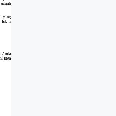
jamaah
an yang
n fokus
an Anda
mi juga