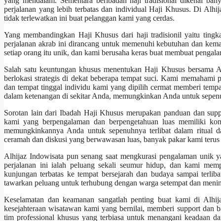
yang mendalam. Sementara beribadah haji tradisional dikenal ban
perjalanan yang lebih terbatas dan individual Haji Khusus. Di Alh
tidak terlewatkan ini buat pelanggan kami yang cerdas.
Yang membandingkan Haji Khusus dari haji tradisionil yaitu tingkat
perjalanan akrab ini dirancang untuk memenuhi kebutuhan dan kemaua
setiap orang itu unik, dan kami berusaha keras buat membuat pengala
Salah satu keuntungan khusus menentukan Haji Khusus bersama A
berlokasi strategis di dekat beberapa tempat suci. Kami memahami 
dan tempat tinggal individu kami yang dipilih cermat memberi tem
dalam ketenangan di sekitar Anda, memungkinkan Anda untuk sepenuh
Sorotan lain dari Ibadah Haji Khusus merupakan panduan dan sup
kami yang berpengalaman dan berpengetahuan luas memiliki komi
memungkinkannya Anda untuk sepenuhnya terlibat dalam ritual da
ceramah dan diskusi yang berwawasan luas, banyak pakar kami terus
Alhijaz Indowisata pun senang saat mengkurasi pengalaman unik y
perjalanan ini ialah peluang sekali seumur hidup, dan kami mem
kunjungan terbatas ke tempat bersejarah dan budaya sampai terli
tawarkan peluang untuk terhubung dengan warga setempat dan meni
Keselamatan dan keamanan sangatlah penting buat kami di Alhij
kesejahteraan wisatawan kami yang bernilai, memberi support dan 
tim professional khusus yang terbiasa untuk menangani keadaan dar