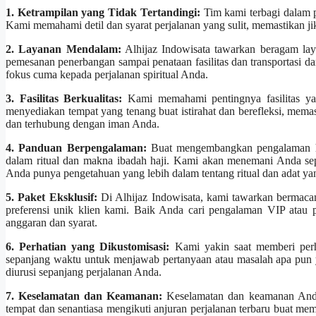
1. Ketrampilan yang Tidak Tertandingi:
Tim kami terbagi dalam p
Kami memahami detil dan syarat perjalanan yang sulit, memastikan ji
2. Layanan Mendalam:
Alhijaz Indowisata tawarkan beragam la
pemesanan penerbangan sampai penataan fasilitas dan transportasi 
fokus cuma kepada perjalanan spiritual Anda.
3. Fasilitas Berkualitas:
Kami memahami pentingnya fasilitas ya
menyediakan tempat yang tenang buat istirahat dan berefleksi, me
dan terhubung dengan iman Anda.
4. Panduan Berpengalaman:
Buat mengembangkan pengalaman ha
dalam ritual dan makna ibadah haji. Kami akan menemani Anda se
Anda punya pengetahuan yang lebih dalam tentang ritual dan adat yang
5. Paket Eksklusif:
Di Alhijaz Indowisata, kami tawarkan bermaca
preferensi unik klien kami. Baik Anda cari pengalaman VIP atau
anggaran dan syarat.
6. Perhatian yang Dikustomisasi:
Kami yakin saat memberi perha
sepanjang waktu untuk menjawab pertanyaan atau masalah apa pun
diurusi sepanjang perjalanan Anda.
7. Keselamatan dan Keamanan:
Keselamatan dan keamanan Anda 
tempat dan senantiasa mengikuti anjuran perjalanan terbaru buat me