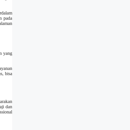
rdalam
n pada
galaman
an yang
layanan
s, bisa
garakan
aji dan
ssional