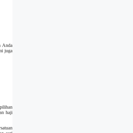
an Anda
mi juga
pilihan
an haji
rsatuan