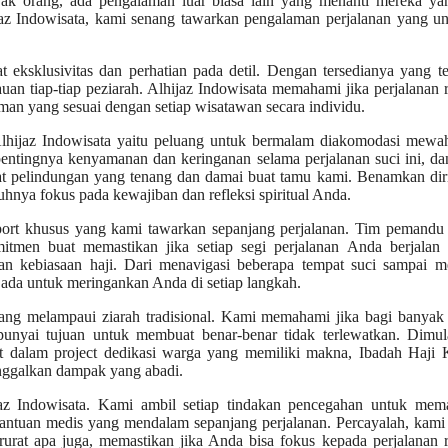
yak orang, ada pengalaman luar biasa lain yang menanti mereka yan
ijaz Indowisata, kami senang tawarkan pengalaman perjalanan yang u
 eksklusivitas dan perhatian pada detil. Dengan tersedianya yang te
n tiap-tiap peziarah. Alhijaz Indowisata memahami jika perjalanan r
man yang sesuai dengan setiap wisatawan secara individu.
lhijaz Indowisata yaitu peluang untuk bermalam diakomodasi mewa
pentingnya kenyamanan dan keringanan selama perjalanan suci ini, da
pat pelindungan yang tenang dan damai buat tamu kami. Benamkan di
nya fokus pada kewajiban dan refleksi spiritual Anda.
port khusus yang kami tawarkan sepanjang perjalanan. Tim pemandu 
tmen buat memastikan jika setiap segi perjalanan Anda berjalan 
n kebiasaan haji. Dari menavigasi beberapa tempat suci sampai m
 ada untuk meringankan Anda di setiap langkah.
ang melampaui ziarah tradisional. Kami memahami jika bagi banyak 
punyai tujuan untuk membuat benar-benar tidak terlewatkan. Dimula
bat dalam project dedikasi warga yang memiliki makna, Ibadah Haji
nggalkan dampak yang abadi.
az Indowisata. Kami ambil setiap tindakan pencegahan untuk mema
bantuan medis yang mendalam sepanjang perjalanan. Percayalah, kam
urat apa juga, memastikan jika Anda bisa fokus kepada perjalanan r