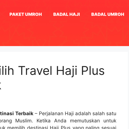
PAKET UMROH
BADAL HAJI
BADAL UMROH
h Travel Haji Plus
k
tinasi Terbaik
– Perjalanan Haji adalah salah satu
orang Muslim. Ketika Anda memutuskan untuk
uk memilih destinasi Haji Plus yang paling sesuai