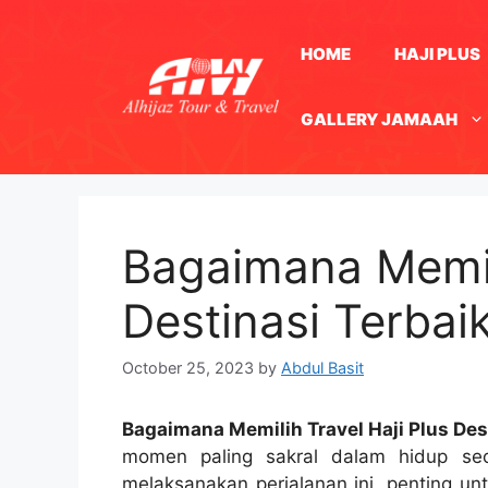
Skip
to
HOME
HAJI PLUS
content
GALLERY JAMAAH
Bagaimana Memili
Destinasi Terbai
October 25, 2023
by
Abdul Basit
Bagaimana Memilih Travel Haji Plus Des
momen paling sakral dalam hidup se
melaksanakan perjalanan ini, penting unt