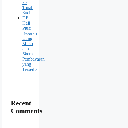
ke
Tanah
Suci
DP
Haji
Plus:
Besaran
Uang
Muka
dan
Skema
Pembayaran
yang
Tersedia
Recent
Comments