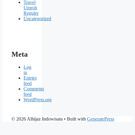
Travel
Umroh
Reguler
Uncategorized
Meta
Log
in
Entries
feed
Comments
feed
WordPress.org
© 2026 Alhijaz Indowisata
• Built with
GeneratePress