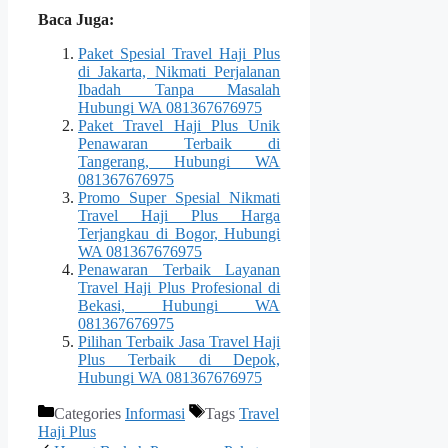
Baca Juga:
Paket Spesial Travel Haji Plus
di Jakarta, Nikmati Perjalanan
Ibadah Tanpa Masalah
Hubungi WA 081367676975
Paket Travel Haji Plus Unik
Penawaran Terbaik di
Tangerang, Hubungi WA
081367676975
Promo Super Spesial Nikmati
Travel Haji Plus Harga
Terjangkau di Bogor, Hubungi
WA 081367676975
Penawaran Terbaik Layanan
Travel Haji Plus Profesional di
Bekasi, Hubungi WA
081367676975
Pilihan Terbaik Jasa Travel Haji
Plus Terbaik di Depok,
Hubungi WA 081367676975
Categories
Informasi
Tags
Travel
Haji Plus