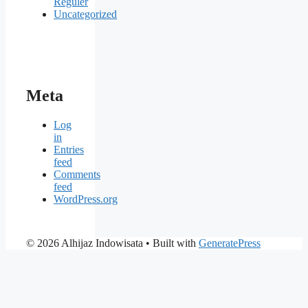
Reguler
Uncategorized
Meta
Log
in
Entries
feed
Comments
feed
WordPress.org
© 2026 Alhijaz Indowisata
• Built with
GeneratePress