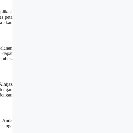
plikasi
es peta
da akan
jalanan
 dapat
umber-
Alhijaz
 dengan
dengan
an Anda
mi juga