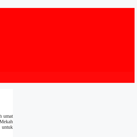
eh umat
e Mekah
g untuk