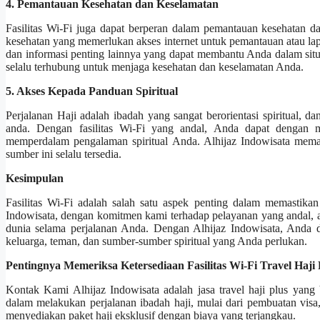
4. Pemantauan Kesehatan dan Keselamatan
Fasilitas Wi-Fi juga dapat berperan dalam pemantauan kesehatan d
kesehatan yang memerlukan akses internet untuk pemantauan atau lap
dan informasi penting lainnya yang dapat membantu Anda dalam sit
selalu terhubung untuk menjaga kesehatan dan keselamatan Anda.
5. Akses Kepada Panduan Spiritual
Perjalanan Haji adalah ibadah yang sangat berorientasi spiritual,
anda. Dengan fasilitas Wi-Fi yang andal, Anda dapat dengan m
memperdalam pengalaman spiritual Anda. Alhijaz Indowisata mema
sumber ini selalu tersedia.
Kesimpulan
Fasilitas Wi-Fi adalah salah satu aspek penting dalam memastika
Indowisata, dengan komitmen kami terhadap pelayanan yang andal, 
dunia selama perjalanan Anda. Dengan Alhijaz Indowisata, Anda d
keluarga, teman, dan sumber-sumber spiritual yang Anda perlukan.
Pentingnya Memeriksa Ketersediaan Fasilitas Wi-Fi Travel Haji 
Kontak Kami Alhijaz Indowisata adalah jasa travel haji plus yang
dalam melakukan perjalanan ibadah haji, mulai dari pembuatan visa
menyediakan paket haji eksklusif dengan biaya yang terjangkau.