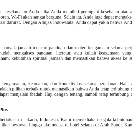
an keselamatan Anda. Jika Anda memiliki perangkat kesehatan atau a
oran, Wi-Fi akan sangat berguna. Selain itu, Anda juga dapat mengaks
uasi darurat. Dengan Alhijaz Indowisata, Anda dapat yakin bahwa An
 dan banyak jamaah mencari panduan dan materi keagamaan selama per
udah mengakses panduan, literatur, atau kuliah keagamaan yang
hami kebutuhan spiritual jamaah dan memastikan bahwa akses ke s
n kenyamanan, keamanan, dan konektivitas selama perjalanan Haji. 
adalah pilihan terbaik untuk memastikan bahwa Anda tetap terhubung
apat menjalani ibadah Haji dengan tenang, sambil tetap terhubung 
Plus
 berlokasi di Jakarta, Indonesia. Kami menyediakan segala kebutuh
, tiket pesawat, hingga akomodasi di hotel selama di Arab Saudi. Ka