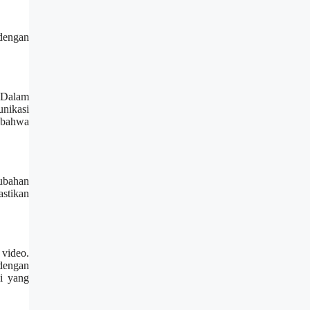
 dengan
. Dalam
unikasi
 bahwa
rubahan
astikan
video.
dengan
i yang