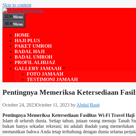
Skip to content
Menu
Menu
HOME
HAJI PLUS
PAKET UMROH
BADAL HAJI
BADAL UMROH
PROFIL ALHIJAZ
GALLERY JAMAAH
FOTO JAMAAH
TESTIMONI JAMAAH
Pentingnya Memeriksa Ketersediaan Fasili
October 24, 2023
October 11, 2023
by
Abdul Basit
Pentingnya Memeriksa Ketersediaan Fasilitas Wi-Fi Travel Haji
Islam di seluruh dunia. Setiap tahun, jutaan orang menuju Tanah 
bukan hanya sekadar rekreasi; ini adalah ibadah yang memerlukan k
memastikan bahwa Anda tetap terhubung dengan dunia selama perjalana